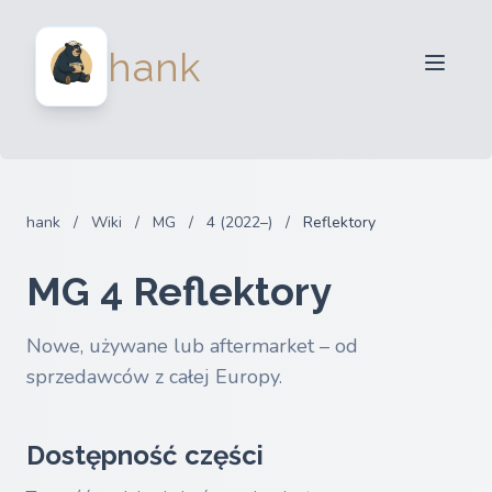
Dla sprzedawców
hank
Dla kupujących
Partnerzy
Blog
FAQ
hank
/
Wiki
/
MG
/
4 (2022–)
/
Reflektory
Zaloguj sie
MG 4 Reflektory
Nowe, używane lub aftermarket – od
sprzedawców z całej Europy.
Dostępność części