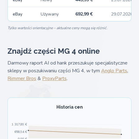
eBay
Używany
692,99 €
29.07.2026
Tylko wartości orientacyjne – aktualne ceny mogą się różnić.
Znajdź części MG 4 online
Darmowy raport AI od hank przeszukuje specjalistyczne
sklepy w poszukiwaniu części MG 4, w tym
Anglo Parts
,
Rimmer Bros
&
ProxyParts
.
Historia cen
1 317,89 €
658,94 €
0,00 €