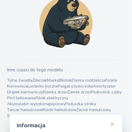
Inne części do tego modelu
Tylne światła
Zderzak
Maska
Błotnik
Deska rozdzielcza
Fotele
Kierownica
Lusterko boczne
Felga
Łożysko koła
Amortyzator
Drążek kierowniczy
Klamka drzwi
Zamek drzwi
Podnośnik szyby
Port ładowania
Silnik elektryczny
Akumulator wysokonapięciowy
Poduszka silnika
Tarcze hamulcowe
Klocki hamulcowe
Zacisk hamulcowy
Sprężyny zawieszenia
Wahacze
Informacja