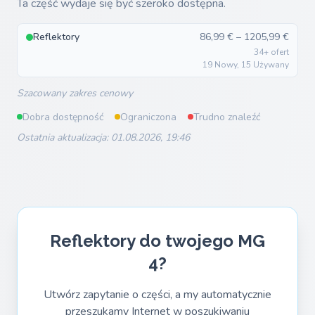
Ta część wydaje się być szeroko dostępna.
Reflektory
86,99 € – 1205,99 €
34+ ofert
19 Nowy, 15 Używany
Szacowany zakres cenowy
Dobra dostępność
Ograniczona
Trudno znaleźć
Ostatnia aktualizacja: 01.08.2026, 19:46
Reflektory do twojego MG
4?
Utwórz zapytanie o części, a my automatycznie
przeszukamy Internet w poszukiwaniu