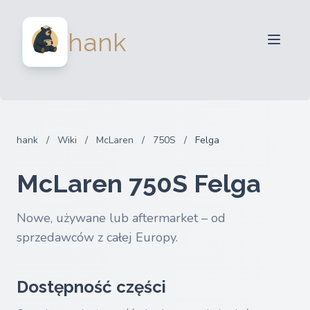
Dla sprzedawców
hank
Dla kupujących
Partnerzy
Blog
FAQ
hank
/
Wiki
/
McLaren
/
750S
/
Felga
Zaloguj sie
McLaren 750S Felga
Nowe, używane lub aftermarket – od
sprzedawców z całej Europy.
Dostępność części