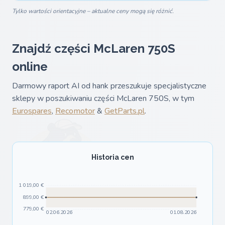
Tylko wartości orientacyjne – aktualne ceny mogą się różnić.
Znajdź części McLaren 750S
online
Darmowy raport AI od hank przeszukuje specjalistyczne
sklepy w poszukiwaniu części McLaren 750S, w tym
Eurospares
,
Recomotor
&
GetParts.pl
.
Historia cen
1 019,00 €
899,00 €
779,00 €
02.06.2026
01.08.2026