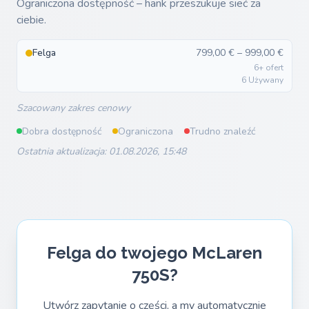
Ograniczona dostępność – hank przeszukuje sieć za
ciebie.
Felga
799,00 € – 999,00 €
6+ ofert
6 Używany
Szacowany zakres cenowy
Dobra dostępność
Ograniczona
Trudno znaleźć
Ostatnia aktualizacja: 01.08.2026, 15:48
Felga do twojego McLaren
750S?
Utwórz zapytanie o części, a my automatycznie