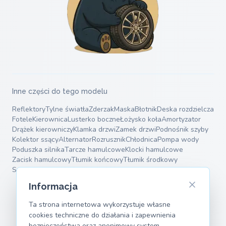
Inne części do tego modelu
Reflektory
Tylne światła
Zderzak
Maska
Błotnik
Deska rozdzielcza
Fotele
Kierownica
Lusterko boczne
Łożysko koła
Amortyzator
Drążek kierowniczy
Klamka drzwi
Zamek drzwi
Podnośnik szyby
Kolektor ssący
Alternator
Rozrusznik
Chłodnica
Pompa wody
Poduszka silnika
Tarcze hamulcowe
Klocki hamulcowe
Zacisk hamulcowy
Tłumik końcowy
Tłumik środkowy
Sprężyny zawieszenia
Wahacze
Informacja
Ta strona internetowa wykorzystuje własne
cookies techniczne do działania i zapewnienia
bezpieczeństwa oraz anonimowy system