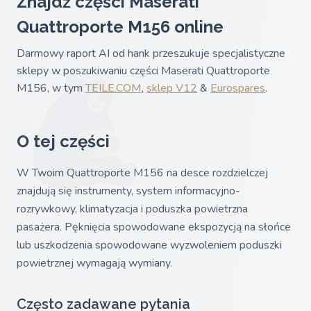
Znajdź części Maserati
Quattroporte M156 online
Darmowy raport AI od hank przeszukuje specjalistyczne
sklepy w poszukiwaniu części Maserati Quattroporte
M156, w tym
TEILE.COM
,
sklep V12
&
Eurospares
.
O tej części
W Twoim Quattroporte M156 na desce rozdzielczej
znajdują się instrumenty, system informacyjno-
rozrywkowy, klimatyzacja i poduszka powietrzna
pasażera. Pęknięcia spowodowane ekspozycją na słońce
lub uszkodzenia spowodowane wyzwoleniem poduszki
powietrznej wymagają wymiany.
Często zadawane pytania