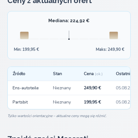
Ceny z aktualnych ofert
Mediana: 224,92 €
Min: 199,95 €
Maks: 249,90 €
Źródło
Stan
Cena
Ostatnio w
(ok.)
Ens-autoteile
Nieznany
249,90 €
05.08.2026
Partsbit
Nieznany
199,95 €
05.08.2026
Tylko wartości orientacyjne – aktualne ceny mogą się różnić.