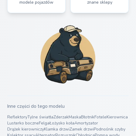
modele pojazdów
znane sklepy
Inne części do tego modelu
Reflektory
Tylne światła
Zderzak
Maska
Błotnik
Fotele
Kierownica
Lusterko boczne
Felga
Łożysko koła
Amortyzator
Drążek kierowniczy
Klamka drzwi
Zamek drzwi
Podnośnik szyby
Kolektor ssący
Alternator
Rozrusznik
Chłodnica
Pompa wody