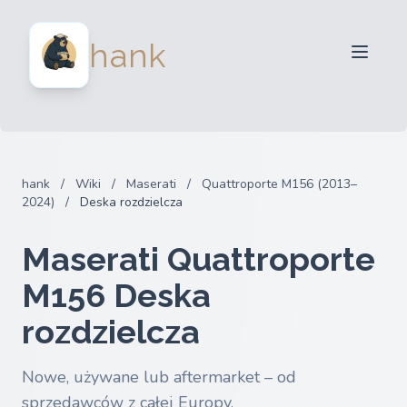
Dla sprzedawców
hank
Dla kupujących
Partnerzy
Blog
FAQ
hank
/
Wiki
/
Maserati
/
Quattroporte M156 (2013–
Zaloguj sie
2024)
/
Deska rozdzielcza
Maserati Quattroporte
M156 Deska
rozdzielcza
Nowe, używane lub aftermarket – od
sprzedawców z całej Europy.