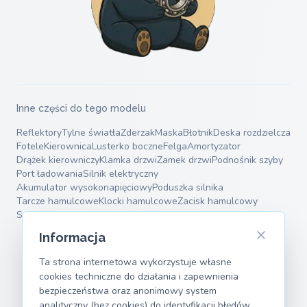
Inne części do tego modelu
Reflektory
Tylne światła
Zderzak
Maska
Błotnik
Deska rozdzielcza
Fotele
Kierownica
Lusterko boczne
Felga
Amortyzator
Drążek kierowniczy
Klamka drzwi
Zamek drzwi
Podnośnik szyby
Port ładowania
Silnik elektryczny
Akumulator wysokonapięciowy
Poduszka silnika
Tarcze hamulcowe
Klocki hamulcowe
Zacisk hamulcowy
Sprężyny zawieszenia
Wahacze
Informacja
Ta strona internetowa wykorzystuje własne
cookies techniczne do działania i zapewnienia
bezpieczeństwa oraz anonimowy system
analityczny (bez cookies) do identyfikacji błędów