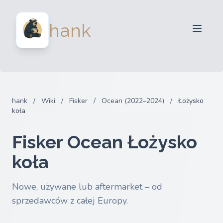
Dla sprzedawców
hank
Dla kupujących
Partnerzy
Blog
FAQ
hank
/
Wiki
/
Fisker
/
Ocean (2022–2024)
/
Łożysko
Zaloguj sie
koła
Fisker Ocean Łożysko
koła
Nowe, używane lub aftermarket – od
sprzedawców z całej Europy.