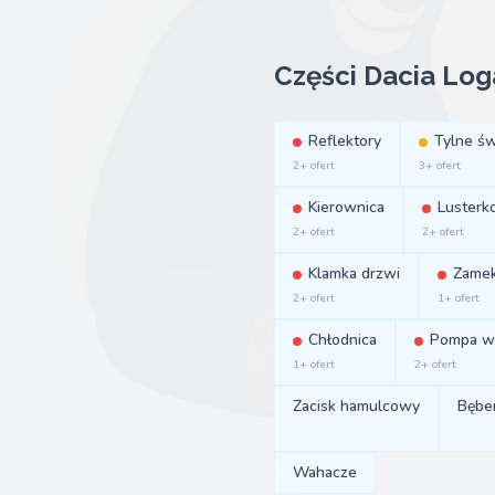
Części Dacia Log
Reflektory
Tylne św
2+ ofert
3+ ofert
Kierownica
Lusterk
2+ ofert
2+ ofert
Klamka drzwi
Zamek
2+ ofert
1+ ofert
Chłodnica
Pompa w
1+ ofert
2+ ofert
Zacisk hamulcowy
Bębe
Wahacze