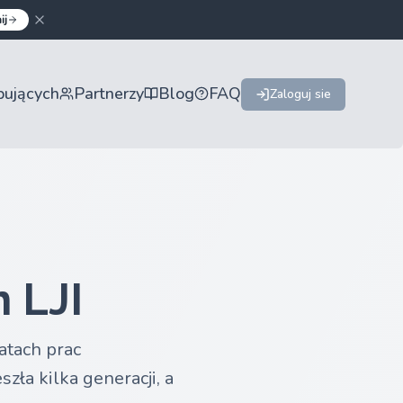
ij
pujących
Partnerzy
Blog
FAQ
Zaloguj sie
 LJI
atach prac
ła kilka generacji, a