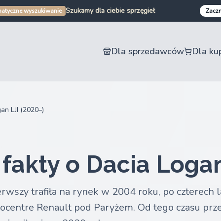
Szukamy dla ciebie sprzęgieł
Szukamy dla ciebie zderzaków
atyczne wyszukiwanie
Zaczn
Szukamy dla ciebie części samochodowych
Szukamy dla ciebie części motocyklowych
Dla sprzedawców
Dla ku
an LJI (2020–)
fakty o Dacia Logan
erwszy trafiła na rynek w 2004 roku, po czterech l
entre Renault pod Paryżem. Od tego czasu przesz