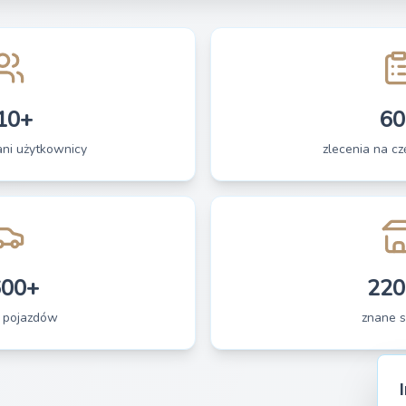
10+
60
ani użytkownicy
zlecenia na czę
600+
220
 pojazdów
znane s