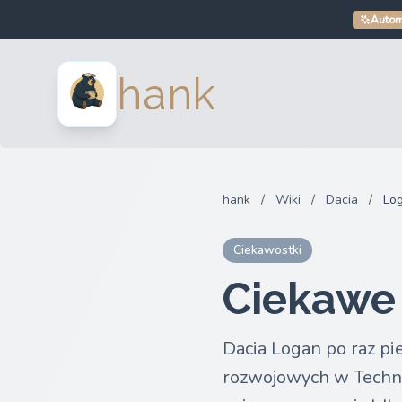
Autom
hank
hank
/
Wiki
/
Dacia
/
Log
Ciekawostki
Ciekawe 
Dacia Logan po raz pi
rozwojowych w Technoc