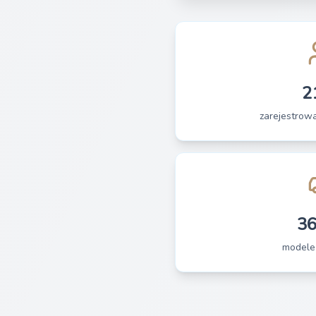
2
zarejestrow
3
modele