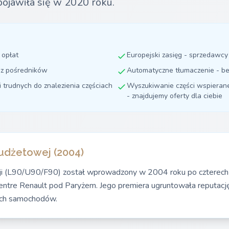
pojawiła się w 2020 roku.
 opłat
Europejski zasięg - sprzedawc
ez pośredników
Automatyczne tłumaczenie - be
i trudnych do znalezienia częściach
Wyszukiwanie części wspierane 
- znajdujemy oferty dla ciebie
udżetowej (2004)
ji (L90/U90/F90) został wprowadzony w 2004 roku po czterech 
ntre Renault pod Paryżem. Jego premiera ugruntowała reputację
ych samochodów.