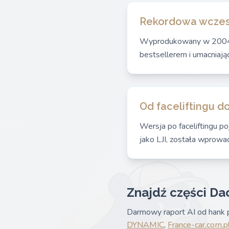
Rekordowa wczes
Wyprodukowany w 2004 ro
bestsellerem i umacniają
Od faceliftingu d
Wersja po faceliftingu po
jako LJI, została wprowa
Znajdź części Da
Darmowy raport AI od hank p
DYNAMIC
,
France-car.com.p