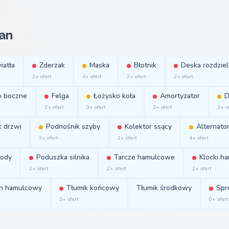
an
iatła
Zderzak
Maska
Błotnik
Deska rozdziel
2+ ofert
4+ ofert
2+ ofert
2+ ofert
o boczne
Felga
Łożysko koła
Amortyzator
D
2+ ofert
3+ ofert
2+ ofert
3+ o
 drzwi
Podnośnik szyby
Kolektor ssący
Alternato
3+ ofert
2+ ofert
4+ ofert
ody
Poduszka silnika
Tarcze hamulcowe
Klocki h
2+ ofert
2+ ofert
2+ ofert
n hamulcowy
Tłumik końcowy
Tłumik środkowy
Spr
2+ ofert
0+ ofert