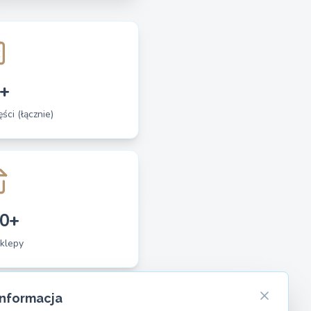
+
ści (łącznie)
0+
klepy
Informacja