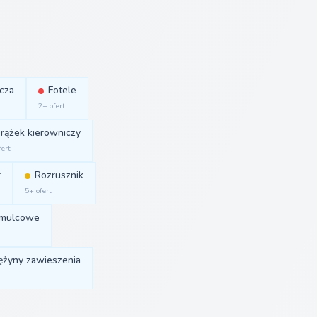
cza
Fotele
2+ ofert
rążek kierowniczy
fert
r
Rozrusznik
5+ ofert
amulcowe
ężyny zawieszenia