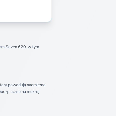
rham Seven 620, w tym
atory powodują nadmierne
iebezpieczne na mokrej