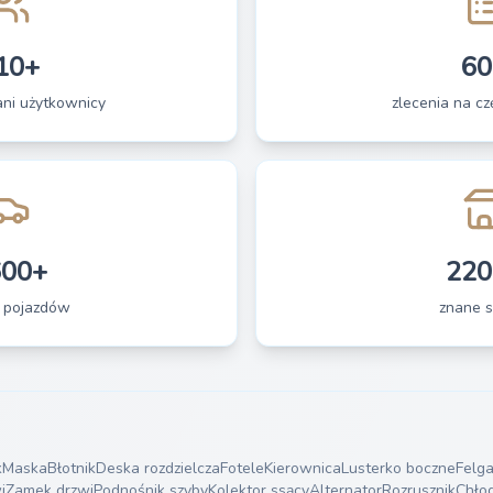
10+
60
ani użytkownicy
zlecenia na czę
600+
220
 pojazdów
znane s
k
Maska
Błotnik
Deska rozdzielcza
Fotele
Kierownica
Lusterko boczne
Felg
i
Zamek drzwi
Podnośnik szyby
Kolektor ssący
Alternator
Rozrusznik
Chło