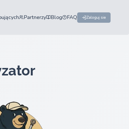
pujących
Partnerzy
Blog
FAQ
Zaloguj sie
zator