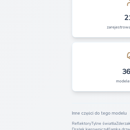
2
zarejestrow
3
modele
Inne części do tego modelu
Reflektory
Tylne światła
Zderza
Drążek kierowniczy
Klamka drzw