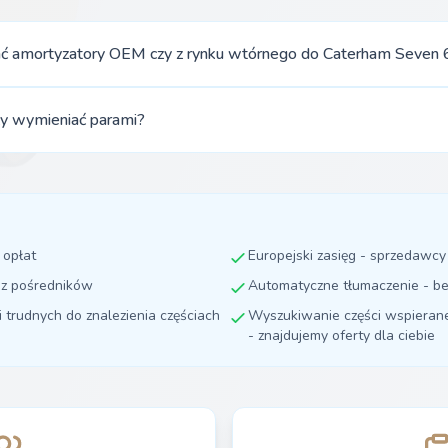
ć amortyzatory OEM czy z rynku wtórnego do Caterham Seven
ży wymieniać parami?
 opłat
Europejski zasięg - sprzedawc
ez pośredników
Automatyczne tłumaczenie - be
i trudnych do znalezienia częściach
Wyszukiwanie części wspierane 
- znajdujemy oferty dla ciebie