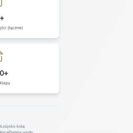
+
ści (łącznie)
0+
klepy
a
Łożysko koła
dnica
Pompa wody