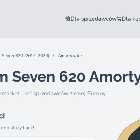
Dla sprzedawców
Dla ku
Seven 620 (2017–2020)
/
Amortyzator
m Seven 620 Amorty
rmarket – od sprzedawców z całej Europy.
ci
tego służy hank!