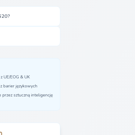
 620?
y z UE/EOG & UK
z barier językowych
przez sztuczną inteligencję