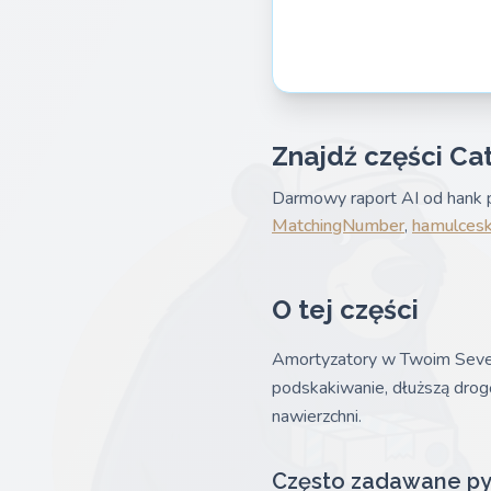
Znajdź części Ca
Darmowy raport AI od hank p
MatchingNumber
,
hamulcesk
O tej części
Amortyzatory w Twoim Seven
podskakiwanie, dłuższą drog
nawierzchni.
Często zadawane py