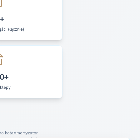
+
ści (łącznie)
0+
klepy
ko koła
Amortyzator
tor wysokonapięciowy