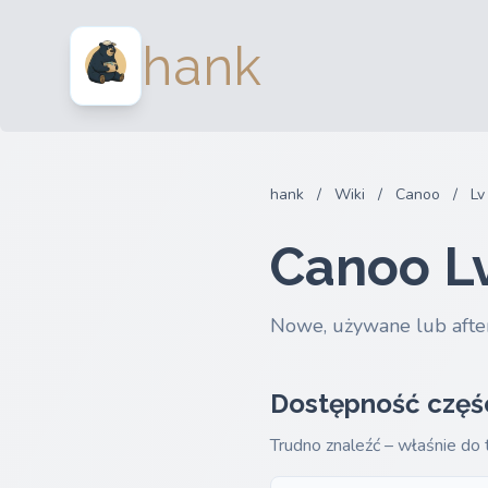
hank
hank
/
Wiki
/
Canoo
/
Lv
Canoo Lv
Nowe, używane lub afte
Dostępność częś
Trudno znaleźć – właśnie do 