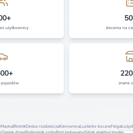
00+
50
ani użytkownicy
zlecenia na czę
600+
220
 pojazdów
znane s
k
Maska
Błotnik
Deska rozdzielcza
Kierownica
Lusterko boczne
Felga
Łożys
i
Zamek drzwi
Podnośnik szyby
Port ładowania
Silnik elektryczny
Akumula