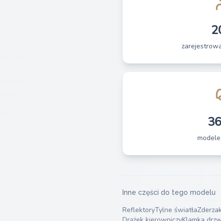
2
zarejestrow
3
modele
Inne części do tego modelu
Reflektory
Tylne światła
Zderza
Drążek kierowniczy
Klamka drzw