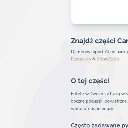
Znajdź części Ca
Darmowy raport AI od hank p
Ecooparts
&
ProxyParts
.
O tej części
Fotele w Twoim Lv łączą w s
boczne poduszki powietrzne, g
wartość odsprzedaży.
Często zadawane py