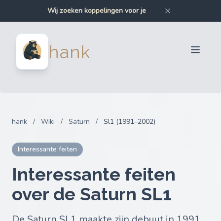
Wij zoeken koppelingen voor je
Wij zoeken bumpers voor je
Wij zoeken auto-onderdelen voor je
Wij zoeken motoronderdelen voor je
Verkopers
hank
Kopers
Partners
Blog
FAQ
hank
/
Wiki
/
Saturn
/
Sl1 (1991–2002)
Inloggen
Interessante feiten
Interessante feiten
over de Saturn SL1
De Saturn SL1 maakte zijn debuut in 1991