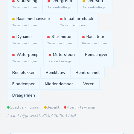
Stuurstang
Deurgreep
Deurslot
2+ aanbiedingen
2+ aanbiedingen
3+ aanbiedingen
Raammechanisme
Inlaatspruitstuk
3+ aanbiedingen
2+ aanbiedingen
Dynamo
Startmotor
Radiateur
1+ aanbiedingen
2+ aanbiedingen
0+ aanbiedingen
Waterpomp
Motorsteun
Remschijven
2+ aanbiedingen
2+ aanbiedingen
Remblokken
Remklauw
Remtrommel
Einddemper
Middendemper
Veren
Draagarmen
Goed verkrijgbaar
Beperkt
Moeilijk te vinden
Laatst bijgewerkt: 30.07.2026, 17:59