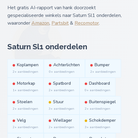
Het gratis AI-rapport van hank doorzoekt
gespecialiseerde winkels naar Saturn Sl1 onderdelen,
waaronder
Amazon
,
Partsbit
&
Recomotor
.
Saturn Sl1 onderdelen
Koplampen
Achterlichten
Bumper
2+ aanbiedingen
0+ aanbiedingen
2+ aanbiedingen
Motorkap
Spatbord
Dashboard
1+ aanbiedingen
2+ aanbiedingen
0+ aanbiedingen
Stoelen
Stuur
Buitenspiegel
2+ aanbiedingen
3+ aanbiedingen
2+ aanbiedingen
Velg
Wiellager
Schokdemper
2+ aanbiedingen
2+ aanbiedingen
3+ aanbiedingen