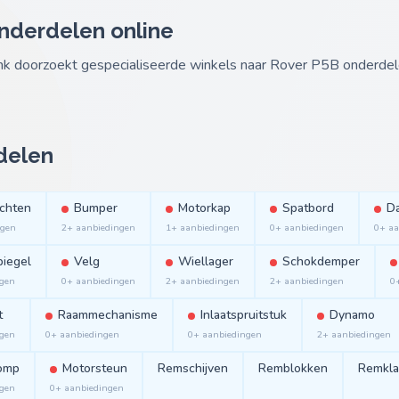
nderdelen online
ank doorzoekt gespecialiseerde winkels naar Rover P5B onderde
delen
ichten
Bumper
Motorkap
Spatbord
D
ngen
2+ aanbiedingen
1+ aanbiedingen
0+ aanbiedingen
0+ aa
piegel
Velg
Wiellager
Schokdemper
ngen
0+ aanbiedingen
2+ aanbiedingen
2+ aanbiedingen
0
t
Raammechanisme
Inlaatspruitstuk
Dynamo
ngen
0+ aanbiedingen
0+ aanbiedingen
2+ aanbiedingen
omp
Motorsteun
Remschijven
Remblokken
Remkl
ngen
0+ aanbiedingen