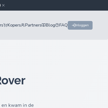
rs
Kopers
Partners
Blog
FAQ
Inloggen
Rover
e en kwam in de