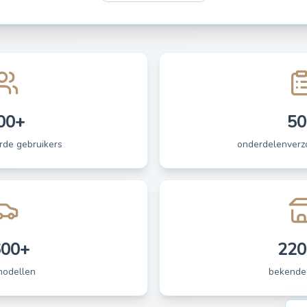
00+
50
rde gebruikers
onderdelenverzo
600+
220
modellen
bekende