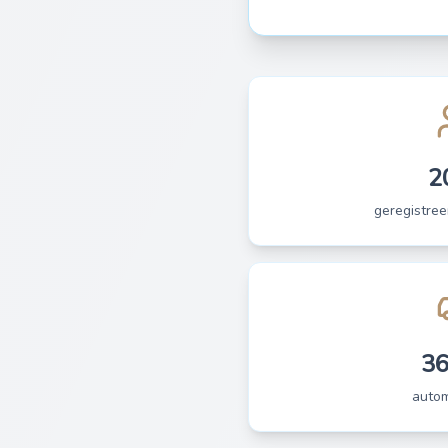
2
geregistree
3
auto