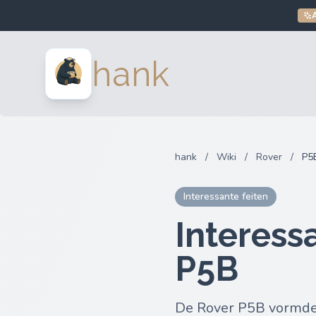
hank
hank
/
Wiki
/
Rover
/
P5
Interessante feiten
Interess
P5B
De Rover P5B vormde 