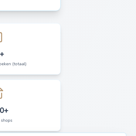
+
eken (totaal)
0+
 shops