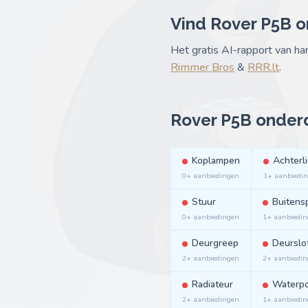
Vind Rover P5B o
Het gratis AI-rapport van h
Rimmer Bros
&
RRR.lt
.
Rover P5B onder
Koplampen
Achterl
0+ aanbiedingen
1+ aanbiedi
Stuur
Buitens
0+ aanbiedingen
1+ aanbiedi
Deurgreep
Deurslo
2+ aanbiedingen
2+ aanbiedi
Radiateur
Waterp
2+ aanbiedingen
1+ aanbiedi