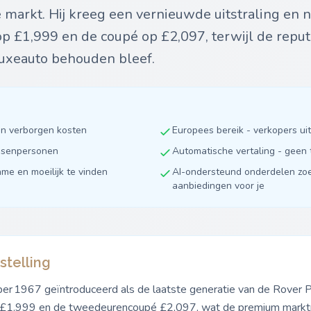
 markt. Hij kreeg een vernieuwde uitstraling en n
p £1,999 en de coupé op £2,097, terwijl de reput
luxeauto behouden bleef.
en verborgen kosten
Europees bereik - verkopers u
ussenpersonen
Automatische vertaling - geen 
ame en moeilijk te vinden
AI-ondersteund onderdelen zoe
aanbiedingen voor je
stelling
 1967 geïntroduceerd als de laatste generatie van de Rover P5
 £1,999 en de tweedeurencoupé £2,097, wat de premium marktp