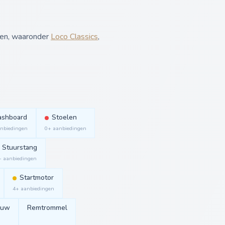
len, waaronder
Loco Classics
,
ashboard
Stoelen
nbiedingen
0+ aanbiedingen
Stuurstang
+ aanbiedingen
Startmotor
4+ aanbiedingen
auw
Remtrommel