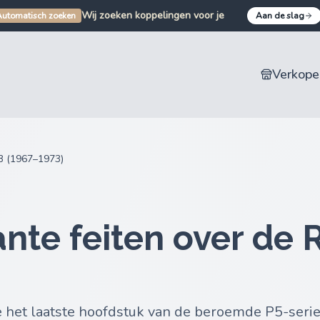
Wij zoeken koppelingen voor je
Wij zoeken bumpers voor je
Automatisch zoeken
Aan de slag
Wij zoeken auto-onderdelen voor je
Wij zoeken motoronderdelen voor je
Verkope
B (1967–1973)
ante feiten over de 
het laatste hoofdstuk van de beroemde P5-seri