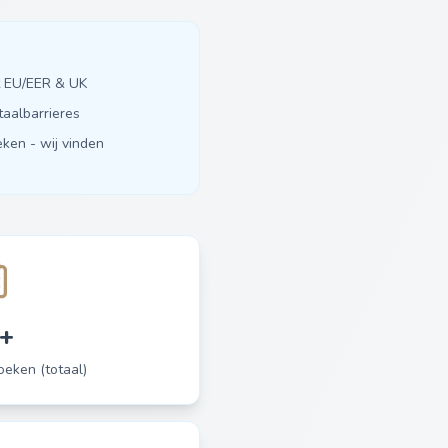
it EU/EER & UK
taalbarrieres
ken - wij vinden
+
eken (totaal)