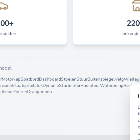
600+
220
modellen
bekende
model
r
Motorkap
Spatbord
Dashboard
Stoelen
Stuur
Buitenspiegel
Velg
Wiellag
nisme
Inlaatspruitstuk
Dynamo
Startmotor
Radiateur
Waterpomp
Remschi
ndemper
Veren
Draagarmen
D
f
c
i
a