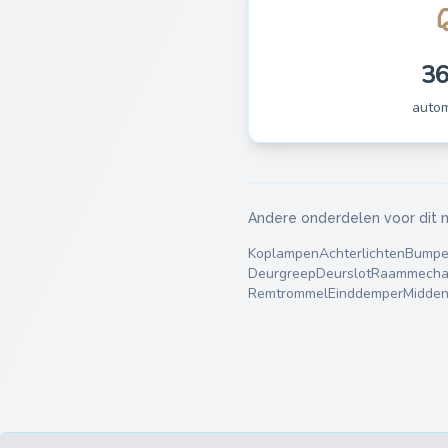
3
auto
Andere onderdelen voor dit 
Koplampen
Achterlichten
Bumpe
Deurgreep
Deurslot
Raammecha
Remtrommel
Einddemper
Midde