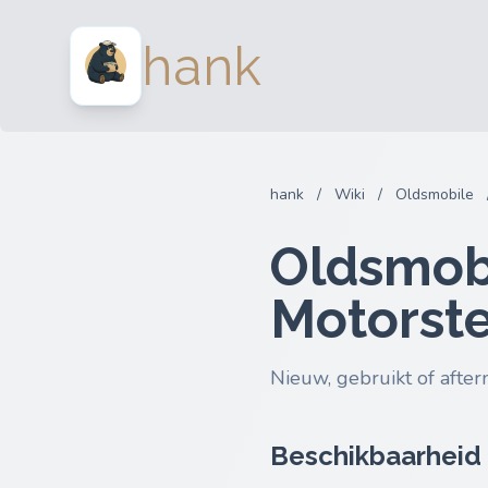
hank
hank
/
Wiki
/
Oldsmobile
Oldsmobi
Motorst
Nieuw, gebruikt of after
Beschikbaarheid