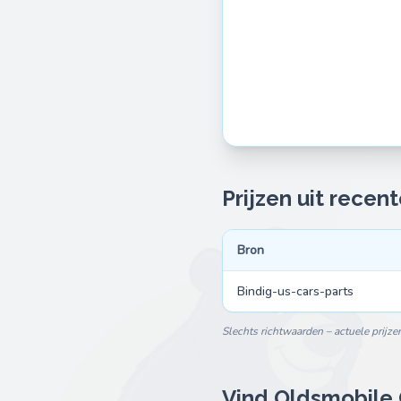
Prijzen uit recen
Bron
Bindig-us-cars-parts
Slechts richtwaarden – actuele prijze
Vind Oldsmobile 