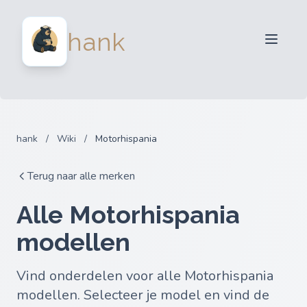
Verkopers
hank
Kopers
Partners
Blog
FAQ
hank
/
Wiki
/
Motorhispania
Inloggen
Terug naar alle merken
Alle Motorhispania
modellen
Vind onderdelen voor alle Motorhispania
modellen. Selecteer je model en vind de