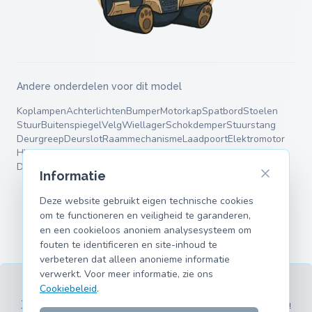
Andere onderdelen voor dit model
Koplampen
Achterlichten
Bumper
Motorkap
Spatbord
Stoelen
Stuur
Buitenspiegel
Velg
Wiellager
Schokdemper
Stuurstang
Deurgreep
Deurslot
Raammechanisme
Laadpoort
Elektromotor
HV-accu
Motorsteun
Remschijven
Remblokken
Remklauw
Veren
Draagarmen
Informatie
Deze website gebruikt eigen technische cookies
om te functioneren en veiligheid te garanderen,
en een cookieloos anoniem analysesysteem om
fouten te identificeren en site-inhoud te
verbeteren dat alleen anonieme informatie
verwerkt. Voor meer informatie, zie ons
Cookiebeleid
.
Voorwaarden
Privacy
Colofon
Cookies
Ondersteunde modellen