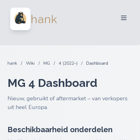
Verkopers
hank
Kopers
Partners
Blog
FAQ
hank
/
Wiki
/
MG
/
4 (2022–)
/
Dashboard
Inloggen
MG 4 Dashboard
Nieuw, gebruikt of aftermarket – van verkopers
uit heel Europa.
Beschikbaarheid onderdelen