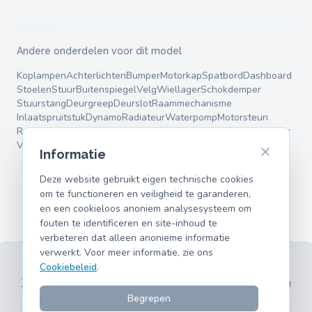
Andere onderdelen voor dit model
Koplampen
Achterlichten
Bumper
Motorkap
Spatbord
Dashboard
Stoelen
Stuur
Buitenspiegel
Velg
Wiellager
Schokdemper
Stuurstang
Deurgreep
Deurslot
Raammechanisme
Inlaatspruitstuk
Dynamo
Radiateur
Waterpomp
Motorsteun
Remschijven
Remblokken
Remklauw
Einddemper
Middendemper
Veren
Luchtbalg
Draagarmen
Informatie
Deze website gebruikt eigen technische cookies
om te functioneren en veiligheid te garanderen,
en een cookieloos anoniem analysesysteem om
fouten te identificeren en site-inhoud te
verbeteren dat alleen anonieme informatie
verwerkt. Voor meer informatie, zie ons
Cookiebeleid
.
Voorwaarden
Privacy
Colofon
Cookies
Ondersteunde modellen
© 2026 hank.parts S. L. - Gemaakt met ❤️ voor auto- en
Begrepen
motorliefhebbers.