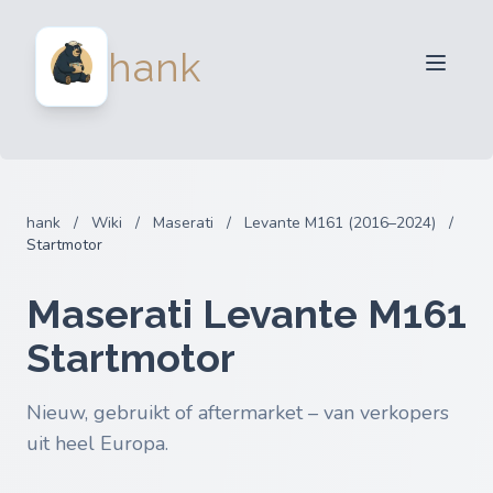
Verkopers
hank
Kopers
Partners
Blog
FAQ
hank
/
Wiki
/
Maserati
/
Levante M161 (2016–2024)
/
Inloggen
Startmotor
Maserati Levante M161
Startmotor
Nieuw, gebruikt of aftermarket – van verkopers
uit heel Europa.