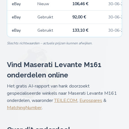
eBay
Nieuw
106,46 €
30-06-202
eBay
Gebruikt
92,00 €
30-06-202
eBay
Gebruikt
133,10 €
30-06-202
Slechts richtwaarden – actuele prijzen kunnen afwijken.
Vind Maserati Levante M161
onderdelen online
Het gratis AI-rapport van hank doorzoekt
gespecialiseerde winkels naar Maserati Levante M161
onderdelen, waaronder
TEILE.COM
,
Eurospares
&
MatchingNumber
.