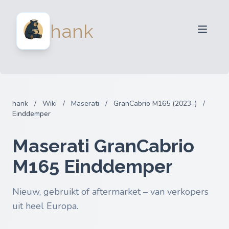
Verkopers
hank
Kopers
Partners
Blog
FAQ
hank
/
Wiki
/
Maserati
/
GranCabrio M165 (2023–)
/
Inloggen
Einddemper
Maserati GranCabrio
M165 Einddemper
Nieuw, gebruikt of aftermarket – van verkopers
uit heel Europa.