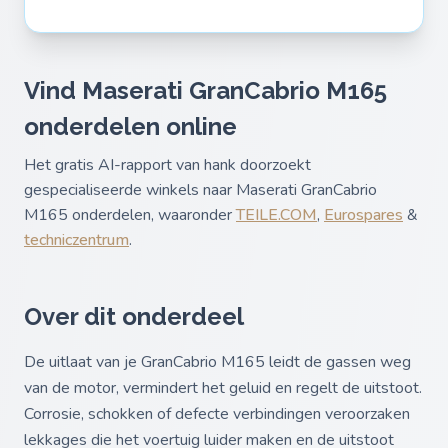
Vind Maserati GranCabrio M165
onderdelen online
Het gratis AI-rapport van hank doorzoekt
gespecialiseerde winkels naar Maserati GranCabrio
M165 onderdelen, waaronder
TEILE.COM
,
Eurospares
&
techniczentrum
.
Over dit onderdeel
De uitlaat van je GranCabrio M165 leidt de gassen weg
van de motor, vermindert het geluid en regelt de uitstoot.
Corrosie, schokken of defecte verbindingen veroorzaken
lekkages die het voertuig luider maken en de uitstoot