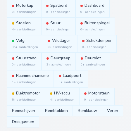
Motorkap
Spatbord
Dashboard
0+ aanbiedingen
0+ aanbiedingen
0+ aanbiedingen
Stoelen
Stuur
Buitenspiegel
4+ aanbiedingen
0+ aanbiedingen
0+ aanbiedingen
Velg
Wiellager
Schokdemper
35+ aanbiedingen
0+ aanbiedingen
0+ aanbiedingen
Stuurstang
Deurgreep
Deurslot
0+ aanbiedingen
2+ aanbiedingen
0+ aanbiedingen
Raammechanisme
Laadpoort
1+ aanbiedingen
0+ aanbiedingen
Elektromotor
HV-accu
Motorsteun
5+ aanbiedingen
4+ aanbiedingen
0+ aanbiedingen
Remschijven
Remblokken
Remklauw
Veren
Draagarmen