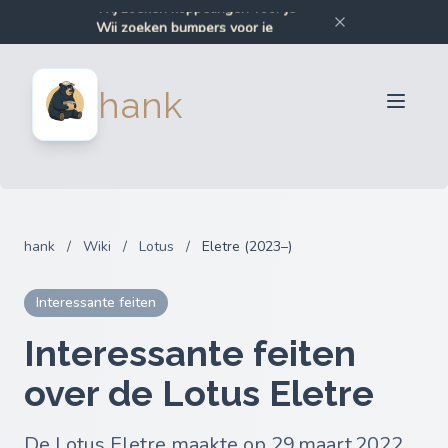
Wij zoeken koppelingen voor je
Wij zoeken bumpers voor je
Wij zoeken auto-onderdelen voor je
Wij zoeken motoronderdelen voor je
Verkopers
hank
Kopers
Partners
Blog
FAQ
hank
/
Wiki
/
Lotus
/
Eletre (2023–)
Inloggen
Interessante feiten
Interessante feiten
over de Lotus Eletre
De Lotus Eletre maakte op 29 maart 2022