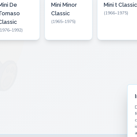
Mini De
Mini Minor
Mini t Classi
Tomaso
Classic
(1966–1975)
Classic
(1965–1975)
(1976–1992)
D
f
c
i
a