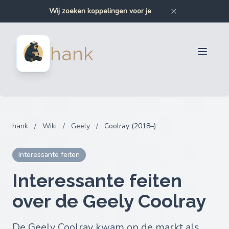
Wij zoeken koppelingen voor je
Wij zoeken bumpers voor je
Wij zoeken auto-onderdelen voor je
Wij zoeken motoronderdelen voor je
Verkopers
hank
Kopers
Partners
Blog
FAQ
hank
/
Wiki
/
Geely
/
Coolray (2018–)
Inloggen
Interessante feiten
Interessante feiten
over de Geely Coolray
De Geely Coolray kwam op de markt als