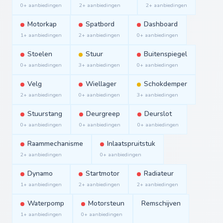
0+ aanbiedingen
2+ aanbiedingen
2+ aanbiedingen
Motorkap
Spatbord
Dashboard
1+ aanbiedingen
2+ aanbiedingen
0+ aanbiedingen
Stoelen
Stuur
Buitenspiegel
0+ aanbiedingen
3+ aanbiedingen
0+ aanbiedingen
Velg
Wiellager
Schokdemper
2+ aanbiedingen
0+ aanbiedingen
3+ aanbiedingen
Stuurstang
Deurgreep
Deurslot
0+ aanbiedingen
0+ aanbiedingen
0+ aanbiedingen
Raammechanisme
Inlaatspruitstuk
2+ aanbiedingen
0+ aanbiedingen
Dynamo
Startmotor
Radiateur
1+ aanbiedingen
2+ aanbiedingen
2+ aanbiedingen
Waterpomp
Motorsteun
Remschijven
1+ aanbiedingen
0+ aanbiedingen