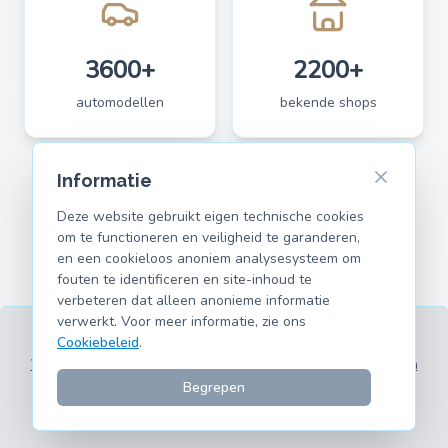
3600+
2200+
automodellen
bekende shops
Informatie
Deze website gebruikt eigen technische cookies
om te functioneren en veiligheid te garanderen,
en een cookieloos anoniem analysesysteem om
fouten te identificeren en site-inhoud te
verbeteren dat alleen anonieme informatie
verwerkt. Voor meer informatie, zie ons
Cookiebeleid
.
Voorwaarden
Privacy
Colofon
Cookies
Ondersteunde modellen
© 2026 hank.parts S. L. - Gemaakt met ❤️ voor auto- en
Begrepen
motorliefhebbers.