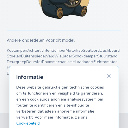
Andere onderdelen voor dit model
Koplampen
Achterlichten
Bumper
Motorkap
Spatbord
Dashboard
Stoelen
Buitenspiegel
Velg
Wiellager
Schokdemper
Stuurstang
Deurgreep
Deurslot
Raammechanisme
Laadpoort
Elektromotor
HV-accu
Motorsteun
Remschijven
Remblokken
Remklauw
Veren
Draagarmen
Informatie
Deze website gebruikt eigen technische cookies
om te functioneren en veiligheid te garanderen,
en een cookieloos anoniem analysesysteem om
fouten te identificeren en site-inhoud te
verbeteren dat alleen anonieme informatie
verwerkt. Voor meer informatie, zie ons
Cookiebeleid
.