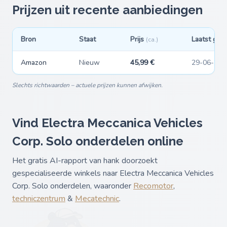
Prijzen uit recente aanbiedingen
Bron
Staat
Prijs
Laatst gez
(ca.)
Amazon
Nieuw
45,99 €
29-06-202
Slechts richtwaarden – actuele prijzen kunnen afwijken.
Vind Electra Meccanica Vehicles
Corp. Solo onderdelen online
Het gratis AI-rapport van hank doorzoekt
gespecialiseerde winkels naar Electra Meccanica Vehicles
Corp. Solo onderdelen, waaronder
Recomotor
,
techniczentrum
&
Mecatechnic
.