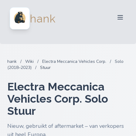
Verkopers
hank
Kopers
Partners
Blog
FAQ
hank
/
Wiki
/
Electra Meccanica Vehicles Corp.
/
Solo
Inloggen
(2018–2023)
/
Stuur
Electra Meccanica
Vehicles Corp. Solo
Stuur
Nieuw, gebruikt of aftermarket – van verkopers
uit heel Europa.