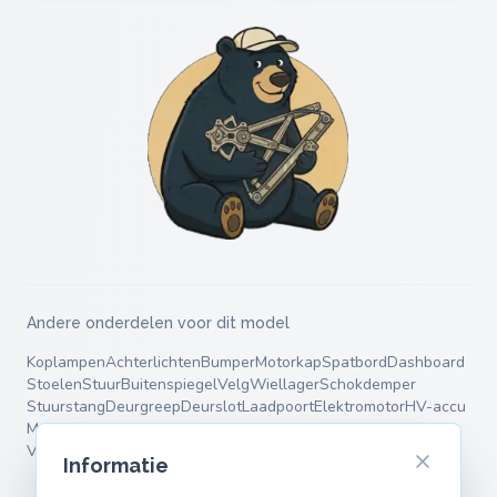
Andere onderdelen voor dit model
Koplampen
Achterlichten
Bumper
Motorkap
Spatbord
Dashboard
Stoelen
Stuur
Buitenspiegel
Velg
Wiellager
Schokdemper
Stuurstang
Deurgreep
Deurslot
Laadpoort
Elektromotor
HV-accu
Motorsteun
Remschijven
Remblokken
Remklauw
Remtrommel
Veren
Draagarmen
Informatie