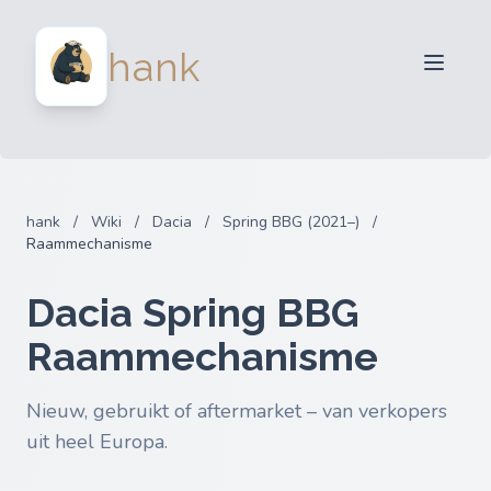
Verkopers
hank
Kopers
Partners
Blog
FAQ
hank
/
Wiki
/
Dacia
/
Spring BBG (2021–)
/
Inloggen
Raammechanisme
Dacia Spring BBG
Raammechanisme
Nieuw, gebruikt of aftermarket – van verkopers
uit heel Europa.