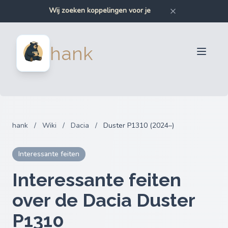
Wij zoeken koppelingen voor je
Wij zoeken bumpers voor je
Wij zoeken auto-onderdelen voor je
Wij zoeken motoronderdelen voor je
Verkopers
hank
Kopers
Partners
Blog
FAQ
hank
/
Wiki
/
Dacia
/
Duster P1310 (2024–)
Inloggen
Interessante feiten
Interessante feiten
over de Dacia Duster
P1310