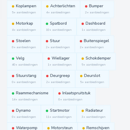
Koplampen
Achterlichten
Bumper
5+ aanbiedingen
4+ aanbiedingen
2+ aanbiedingen
Motorkap
Spatbord
Dashboard
4+ aanbiedingen
10+ aanbiedingen
1+ aanbiedingen
Stoelen
Stuur
Buitenspiegel
0+ aanbiedingen
2+ aanbiedingen
2+ aanbiedingen
Velg
Wiellager
Schokdemper
40+ aanbiedingen
1+ aanbiedingen
5+ aanbiedingen
Stuurstang
Deurgreep
Deurslot
0+ aanbiedingen
2+ aanbiedingen
5+ aanbiedingen
Raammechanisme
Inlaatspruitstuk
14+ aanbiedingen
0+ aanbiedingen
Dynamo
Startmotor
Radiateur
0+ aanbiedingen
11+ aanbiedingen
3+ aanbiedingen
Waterpomp
Motorsteun
Remschijven