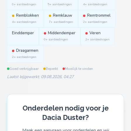
0+ aanbiedingen
5+ aanbiedingen
4+ aanbiedingen
Remblokken
Remklauw
Remtrommel
4+ aanbiedingen
7+ aanbiedingen
2+ aanbiedingen
Einddemper
Middendemper
Veren
0+ aanbiedingen
2+ aanbiedingen
Draagarmen
2+ aanbiedingen
Goed verkrijgbaar
Beperkt
Moeilijk te vinden
Laatst bijgewerkt: 09.08.2026, 04:27
Onderdelen nodig voor je
Dacia Duster?
Maak een aanvraag voor onderdelen en wij