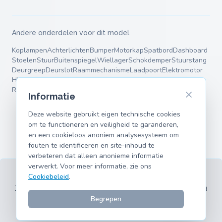
Andere onderdelen voor dit model
Koplampen
Achterlichten
Bumper
Motorkap
Spatbord
Dashboard
Stoelen
Stuur
Buitenspiegel
Wiellager
Schokdemper
Stuurstang
Deurgreep
Deurslot
Raammechanisme
Laadpoort
Elektromotor
HV-accu
Motorsteun
Remschijven
Remblokken
Remklauw
Remtrommel
Veren
Draagarmen
Informatie
Deze website gebruikt eigen technische cookies
om te functioneren en veiligheid te garanderen,
en een cookieloos anoniem analysesysteem om
fouten te identificeren en site-inhoud te
verbeteren dat alleen anonieme informatie
verwerkt. Voor meer informatie, zie ons
Cookiebeleid
.
Voorwaarden
Privacy
Colofon
Cookies
Ondersteunde modellen
© 2026 hank.parts S. L. - Gemaakt met ❤️ voor auto- en
Begrepen
motorliefhebbers.