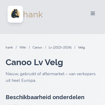
Verkopers
hank
Kopers
Partners
Blog
FAQ
hank
/
Wiki
/
Canoo
/
Lv (2023–2024)
/
Velg
Inloggen
Canoo Lv Velg
Nieuw, gebruikt of aftermarket – van verkopers
uit heel Europa.
Beschikbaarheid onderdelen