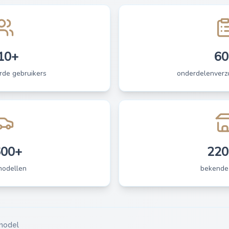
10+
60
rde gebruikers
onderdelenverzo
600+
220
modellen
bekende
model