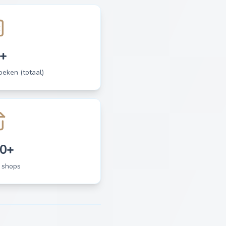
+
eken (totaal)
0+
 shops