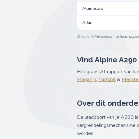
Alpinecars
Adac
Slechts richtwaarden – actuele prijze
Vind Alpine A290
Het gratis AI-rapport van h
Magazijn
,
Partsbit
&
Mecatec
Over dit onderde
De laadpoort van je A290 is 
vergrendelingsmechanisme o
worden.