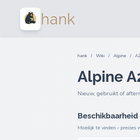
hank
hank
/
Wiki
/
Alpine
/
A2
Alpine 
Nieuw, gebruikt of after
Beschikbaarheid
Moeilijk te vinden – precies