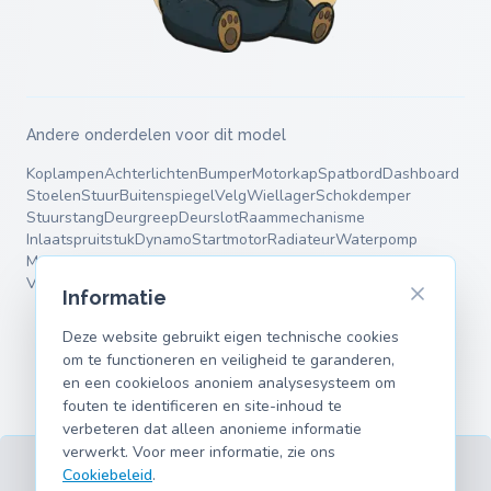
Andere onderdelen voor dit model
Koplampen
Achterlichten
Bumper
Motorkap
Spatbord
Dashboard
Stoelen
Stuur
Buitenspiegel
Velg
Wiellager
Schokdemper
Stuurstang
Deurgreep
Deurslot
Raammechanisme
Inlaatspruitstuk
Dynamo
Startmotor
Radiateur
Waterpomp
Motorsteun
Remblokken
Remklauw
Einddemper
Middendemper
Veren
Draagarmen
Informatie
Deze website gebruikt eigen technische cookies
om te functioneren en veiligheid te garanderen,
en een cookieloos anoniem analysesysteem om
fouten te identificeren en site-inhoud te
verbeteren dat alleen anonieme informatie
verwerkt. Voor meer informatie, zie ons
Cookiebeleid
.