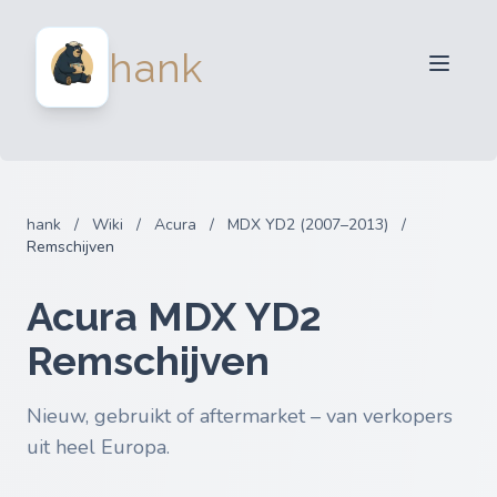
Verkopers
hank
Kopers
Partners
Blog
FAQ
hank
/
Wiki
/
Acura
/
MDX YD2 (2007–2013)
/
Inloggen
Remschijven
Acura MDX YD2
Remschijven
Nieuw, gebruikt of aftermarket – van verkopers
uit heel Europa.