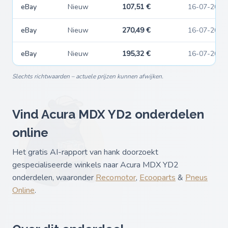
eBay
Nieuw
107,51 €
16-07-2026
eBay
Nieuw
270,49 €
16-07-2026
eBay
Nieuw
195,32 €
16-07-2026
Slechts richtwaarden – actuele prijzen kunnen afwijken.
Vind Acura MDX YD2 onderdelen
online
Het gratis AI-rapport van hank doorzoekt
gespecialiseerde winkels naar Acura MDX YD2
onderdelen, waaronder
Recomotor
,
Ecooparts
&
Pneus
Online
.