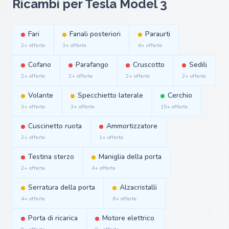
Ricambi per Tesla Model 3
Fari
Fanali posteriori
Paraurti
2+ offerte
3+ offerte
6+ offerte
Cofano
Parafango
Cruscotto
Sedili
2+ offerte
2+ offerte
2+ offerte
2+ offerte
Volante
Specchietto laterale
Cerchio
3+ offerte
3+ offerte
15+ offerte
Cuscinetto ruota
Ammortizzatore
2+ offerte
1+ offerte
Testina sterzo
Maniglia della porta
2+ offerte
4+ offerte
Serratura della porta
Alzacristalli
4+ offerte
6+ offerte
Porta di ricarica
Motore elettrico