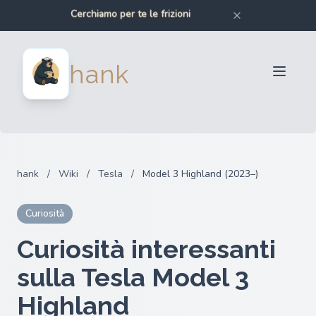
Cerchiamo per te le frizioni
Cerchiamo per te i paraurti
Cerchiamo per te i ricambi per auto
Cerchiamo per te i ricambi per moto
Per venditori
hank
Per acquirenti
Partner
Blog
FAQ
hank
/
Wiki
/
Tesla
/
Model 3 Highland (2023–)
Accedi
Curiosità
Curiosità interessanti
sulla Tesla Model 3
Highland