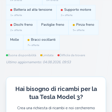
0+ offerte
0+ offerte
Batteria ad alta tensione
Supporto motore
1+ offerte
2+ offerte
Dischi freno
Pastiglie freno
Pinza freno
2+ offerte
5+ offerte
Molle
Bracci oscillanti
7+ offerte
Buona disponibilità
Limitata
Difficile da trovare
Ultimo aggiornamento: 04.08.2026, 09:53
Hai bisogno di ricambi per la
tua Tesla Model 3?
Crea una richiesta di ricambi e noi cercheremo