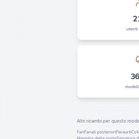
2
utenti 
3
modelli
Altri ricambi per questo mode
Fari
Fanali posteriori
Paraurti
Cof
Maniglia della porta
Serratura d