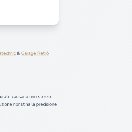
technic
&
Garage Retrò
 usurate causano uno sterzo
uzione ripristina la precisione