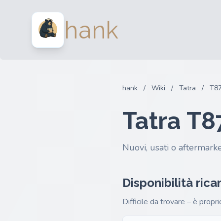
hank
hank
/
Wiki
/
Tatra
/
T87
Tatra T8
Nuovi, usati o aftermarke
Disponibilità ric
Difficile da trovare – è propr