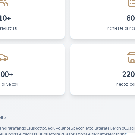
10+
60
registrati
richieste di ri
600+
220
 di veicoli
negozi co
llo
ano
Parafango
Cruscotto
Sedili
Volante
Specchietto laterale
Cerchio
Cusci
ella porta
Alzacristalli
Collettore di aspirazione
Alternatore
Motorino di 