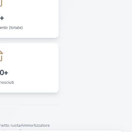
+
cambi (totale)
0+
nosciuti
netto ruota
Ammortizzatore
avviamento
Supporto motore