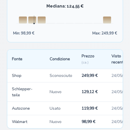
Mediana: 124,55 €
Min: 98,99 €
Max: 249,99 €
Prezzo
Visto
Fonte
Condizione
recentem
(ca.)
Shop
Sconosciuto
249,99 €
24/05/20
Schlepper-
Nuovo
129,12 €
24/05/20
teile
Autozone
Usato
119,99 €
24/05/20
Walmart
Nuovo
98,99 €
24/05/20