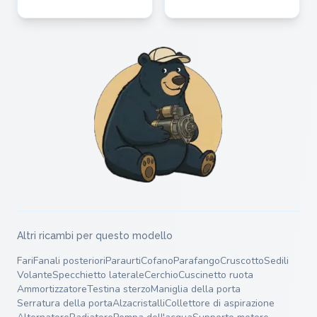
Altri ricambi per questo modello
Fari
Fanali posteriori
Paraurti
Cofano
Parafango
Cruscotto
Sedili
Volante
Specchietto laterale
Cerchio
Cuscinetto ruota
Ammortizzatore
Testina sterzo
Maniglia della porta
Serratura della porta
Alzacristalli
Collettore di aspirazione