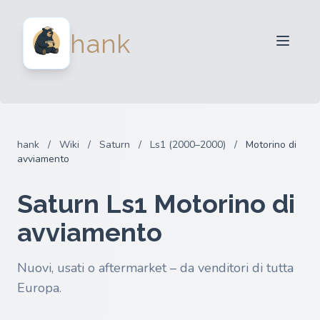
Per venditori
hank
Per acquirenti
Partner
Blog
FAQ
hank
/
Wiki
/
Saturn
/
Ls1 (2000–2000)
/
Motorino di
Accedi
avviamento
Saturn Ls1 Motorino di
avviamento
Nuovi, usati o aftermarket – da venditori di tutta
Europa.