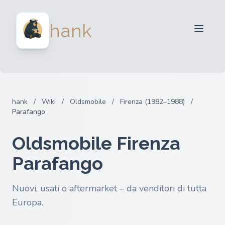
Per venditori
hank
Per acquirenti
Partner
Blog
FAQ
hank
/
Wiki
/
Oldsmobile
/
Firenza (1982–1988)
/
Accedi
Parafango
Oldsmobile Firenza
Parafango
Nuovi, usati o aftermarket – da venditori di tutta
Europa.