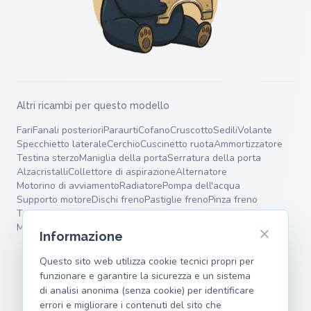
Altri ricambi per questo modello
Fari
Fanali posteriori
Paraurti
Cofano
Cruscotto
Sedili
Volante
Specchietto laterale
Cerchio
Cuscinetto ruota
Ammortizzatore
Testina sterzo
Maniglia della porta
Serratura della porta
Alzacristalli
Collettore di aspirazione
Alternatore
Motorino di avviamento
Radiatore
Pompa dell'acqua
Supporto motore
Dischi freno
Pastiglie freno
Pinza freno
Tamburo freno
Silenziatore terminale
Silenziatore intermedio
Molle
Bracci oscillanti
Informazione
Questo sito web utilizza cookie tecnici propri per
funzionare e garantire la sicurezza e un sistema
di analisi anonima (senza cookie) per identificare
errori e migliorare i contenuti del sito che