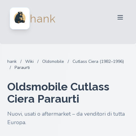
Per venditori
hank
Per acquirenti
Partner
Blog
FAQ
hank
/
Wiki
/
Oldsmobile
/
Cutlass Ciera (1982–1996)
Accedi
/
Paraurti
Oldsmobile Cutlass
Ciera Paraurti
Nuovi, usati o aftermarket – da venditori di tutta
Europa.