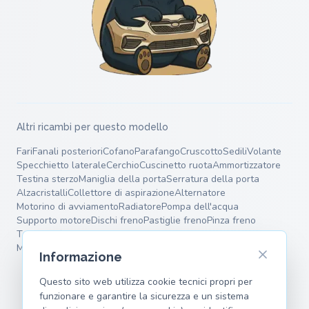
Altri ricambi per questo modello
Fari
Fanali posteriori
Cofano
Parafango
Cruscotto
Sedili
Volante
Specchietto laterale
Cerchio
Cuscinetto ruota
Ammortizzatore
Testina sterzo
Maniglia della porta
Serratura della porta
Alzacristalli
Collettore di aspirazione
Alternatore
Motorino di avviamento
Radiatore
Pompa dell'acqua
Supporto motore
Dischi freno
Pastiglie freno
Pinza freno
Tamburo freno
Silenziatore terminale
Silenziatore intermedio
Molle
Bracci oscillanti
Informazione
Questo sito web utilizza cookie tecnici propri per
funzionare e garantire la sicurezza e un sistema