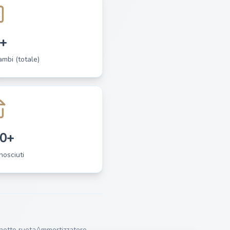
+
cambi (totale)
0+
nosciuti
netto ruota
Ammortizzatore