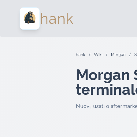
hank
hank
/
Wiki
/
Morgan
/
S
Morgan S
terminal
Nuovi, usati o aftermarke