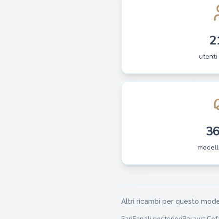
2
utenti 
3
modelli
Altri ricambi per questo mode
Fari
Fanali posteriori
Paraurti
Cof