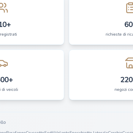
10+
60
registrati
richieste di ri
600+
220
 di veicoli
negozi co
llo
ano
Parafango
Cruscotto
Sedili
Volante
Specchietto laterale
Cerchio
Cusci