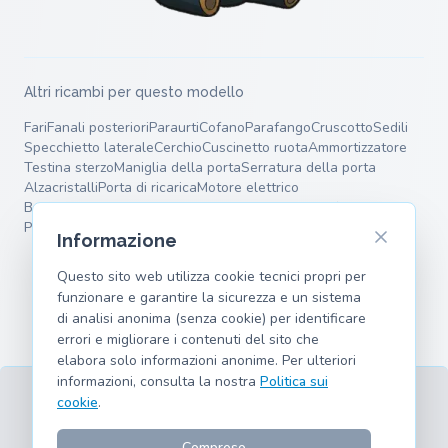
Altri ricambi per questo modello
Fari
Fanali posteriori
Paraurti
Cofano
Parafango
Cruscotto
Sedili
Specchietto laterale
Cerchio
Cuscinetto ruota
Ammortizzatore
Testina sterzo
Maniglia della porta
Serratura della porta
Alzacristalli
Porta di ricarica
Motore elettrico
Batteria ad alta tensione
Supporto motore
Dischi freno
Pastiglie freno
Pinza freno
Molle
Bracci oscillanti
Informazione
Questo sito web utilizza cookie tecnici propri per
funzionare e garantire la sicurezza e un sistema
di analisi anonima (senza cookie) per identificare
errori e migliorare i contenuti del sito che
elabora solo informazioni anonime. Per ulteriori
informazioni, consulta la nostra
Politica sui
cookie
.
Termini
Privacy
Note legali
Cookies
Modelli supportati
© 2026 hank.parts S. L. - Fatto con ❤️ per gli appassionati di
Compreso