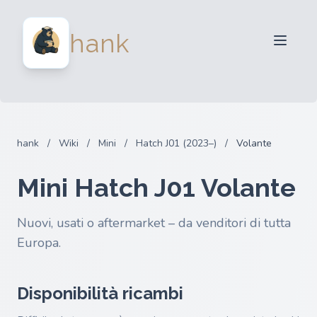
Per venditori
hank
Per acquirenti
Partner
Blog
FAQ
hank
/
Wiki
/
Mini
/
Hatch J01 (2023–)
/
Volante
Accedi
Mini Hatch J01 Volante
Nuovi, usati o aftermarket – da venditori di tutta
Europa.
Disponibilità ricambi