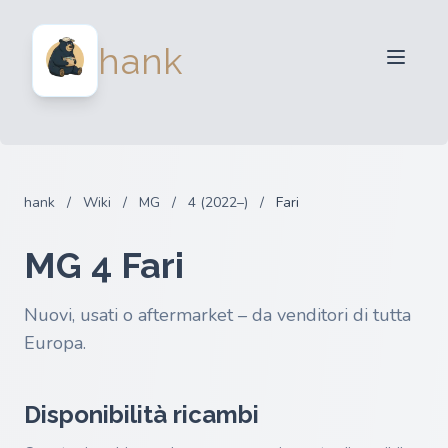
Per venditori
hank
Per acquirenti
Partner
Blog
FAQ
hank
/
Wiki
/
MG
/
4 (2022–)
/
Fari
Accedi
MG 4 Fari
Nuovi, usati o aftermarket – da venditori di tutta
Europa.
Disponibilità ricambi