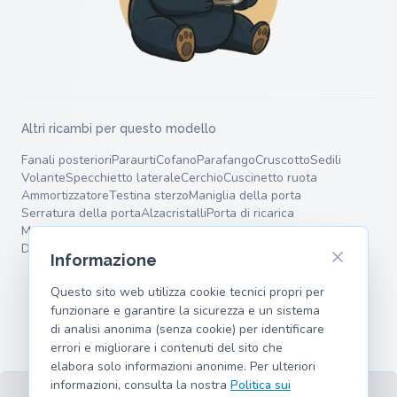
Altri ricambi per questo modello
Fanali posteriori
Paraurti
Cofano
Parafango
Cruscotto
Sedili
Volante
Specchietto laterale
Cerchio
Cuscinetto ruota
Ammortizzatore
Testina sterzo
Maniglia della porta
Serratura della porta
Alzacristalli
Porta di ricarica
Motore elettrico
Batteria ad alta tensione
Supporto motore
Dischi freno
Pastiglie freno
Pinza freno
Molle
Bracci oscillanti
Informazione
Questo sito web utilizza cookie tecnici propri per
funzionare e garantire la sicurezza e un sistema
di analisi anonima (senza cookie) per identificare
errori e migliorare i contenuti del sito che
elabora solo informazioni anonime. Per ulteriori
informazioni, consulta la nostra
Politica sui