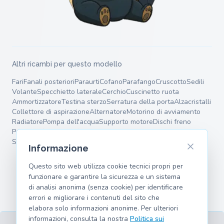
Altri ricambi per questo modello
Fari
Fanali posteriori
Paraurti
Cofano
Parafango
Cruscotto
Sedili
Volante
Specchietto laterale
Cerchio
Cuscinetto ruota
Ammortizzatore
Testina sterzo
Serratura della porta
Alzacristalli
Collettore di aspirazione
Alternatore
Motorino di avviamento
Radiatore
Pompa dell'acqua
Supporto motore
Dischi freno
Pastiglie freno
Pinza freno
Silenziatore terminale
Silenziatore intermedio
Molle
Bracci oscillanti
Informazione
Questo sito web utilizza cookie tecnici propri per
funzionare e garantire la sicurezza e un sistema
di analisi anonima (senza cookie) per identificare
errori e migliorare i contenuti del sito che
elabora solo informazioni anonime. Per ulteriori
informazioni, consulta la nostra
Politica sui