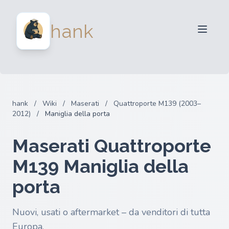
Per venditori
hank
Per acquirenti
Partner
Blog
FAQ
hank
/
Wiki
/
Maserati
/
Quattroporte M139 (2003–
Accedi
2012)
/
Maniglia della porta
Maserati Quattroporte
M139 Maniglia della
porta
Nuovi, usati o aftermarket – da venditori di tutta
Europa.