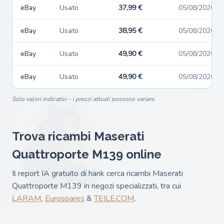
eBay
Usato
37,99 €
05/08/2026
eBay
Usato
38,95 €
05/08/2026
eBay
Usato
49,90 €
05/08/2026
eBay
Usato
49,90 €
05/08/2026
Solo valori indicativi – i prezzi attuali possono variare.
Trova ricambi Maserati
Quattroporte M139 online
Il report IA gratuito di hank cerca ricambi Maserati
Quattroporte M139 in negozi specializzati, tra cui
LARAM
,
Eurospares
&
TEILE.COM
.