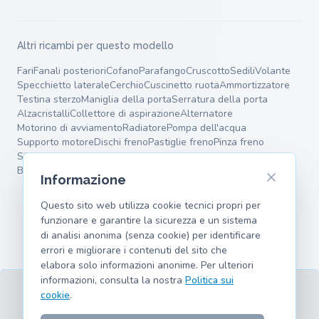
Altri ricambi per questo modello
Fari
Fanali posteriori
Cofano
Parafango
Cruscotto
Sedili
Volante
Specchietto laterale
Cerchio
Cuscinetto ruota
Ammortizzatore
Testina sterzo
Maniglia della porta
Serratura della porta
Alzacristalli
Collettore di aspirazione
Alternatore
Motorino di avviamento
Radiatore
Pompa dell'acqua
Supporto motore
Dischi freno
Pastiglie freno
Pinza freno
Silenziatore terminale
Silenziatore intermedio
Molle
Bracci oscillanti
Informazione
Questo sito web utilizza cookie tecnici propri per
funzionare e garantire la sicurezza e un sistema
di analisi anonima (senza cookie) per identificare
errori e migliorare i contenuti del sito che
elabora solo informazioni anonime. Per ulteriori
informazioni, consulta la nostra
Politica sui
cookie
.
Termini
Privacy
Note legali
Cookies
Modelli supportati