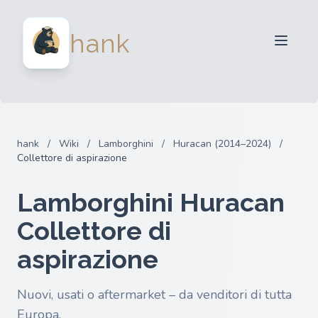
Per venditori
hank
Per acquirenti
Partner
Blog
FAQ
hank
/
Wiki
/
Lamborghini
/
Huracan (2014–2024)
/
Accedi
Collettore di aspirazione
Lamborghini Huracan
Collettore di
aspirazione
Nuovi, usati o aftermarket – da venditori di tutta
Europa.