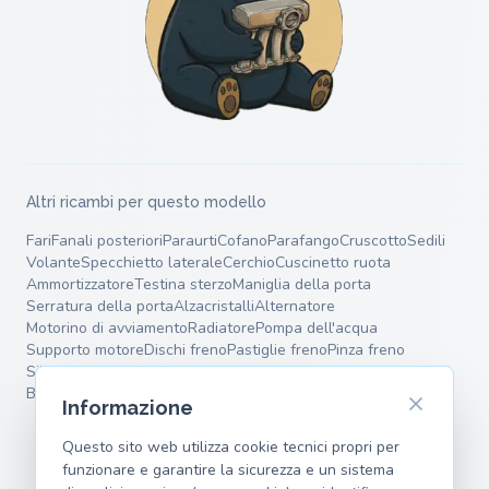
Altri ricambi per questo modello
Fari
Fanali posteriori
Paraurti
Cofano
Parafango
Cruscotto
Sedili
Volante
Specchietto laterale
Cerchio
Cuscinetto ruota
Ammortizzatore
Testina sterzo
Maniglia della porta
Serratura della porta
Alzacristalli
Alternatore
Motorino di avviamento
Radiatore
Pompa dell'acqua
Supporto motore
Dischi freno
Pastiglie freno
Pinza freno
Silenziatore terminale
Silenziatore intermedio
Molle
Bracci oscillanti
Informazione
Questo sito web utilizza cookie tecnici propri per
funzionare e garantire la sicurezza e un sistema