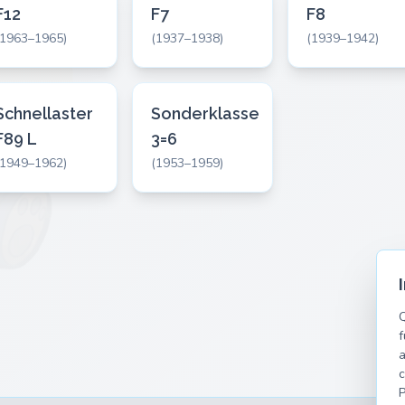
F12
F7
F8
(1963–1965)
(1937–1938)
(1939–1942)
Schnellaster
Sonderklasse
F89 L
3=6
(1949–1962)
(1953–1959)
Q
f
a
c
P