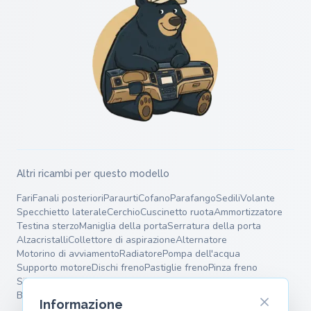
Altri ricambi per questo modello
Fari
Fanali posteriori
Paraurti
Cofano
Parafango
Sedili
Volante
Specchietto laterale
Cerchio
Cuscinetto ruota
Ammortizzatore
Testina sterzo
Maniglia della porta
Serratura della porta
Alzacristalli
Collettore di aspirazione
Alternatore
Motorino di avviamento
Radiatore
Pompa dell'acqua
Supporto motore
Dischi freno
Pastiglie freno
Pinza freno
Silenziatore terminale
Silenziatore intermedio
Molle
Bracci oscillanti
Informazione