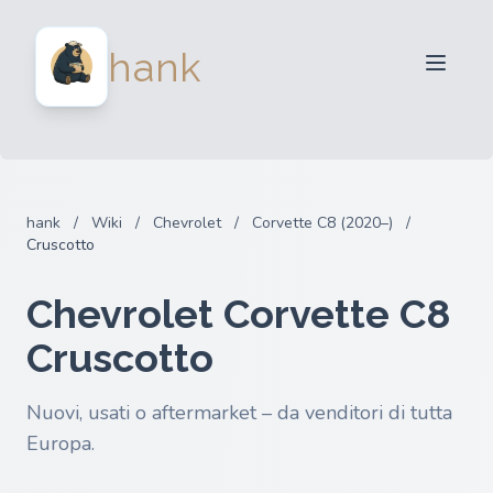
Per venditori
hank
Per acquirenti
Partner
Blog
FAQ
hank
/
Wiki
/
Chevrolet
/
Corvette C8 (2020–)
/
Accedi
Cruscotto
Chevrolet Corvette C8
Cruscotto
Nuovi, usati o aftermarket – da venditori di tutta
Europa.