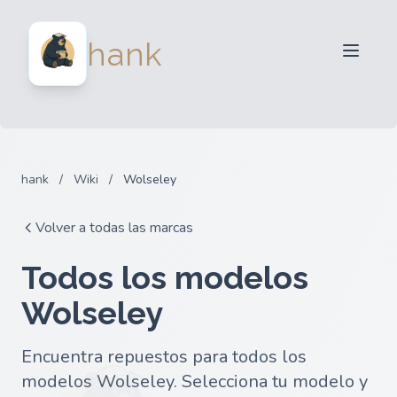
Para Vendedores
hank
Para Compradores
Socios
Blog
FAQ
hank
/
Wiki
/
Wolseley
Iniciar sesion
Volver a todas las marcas
Todos los modelos
Wolseley
Encuentra repuestos para todos los
modelos Wolseley. Selecciona tu modelo y