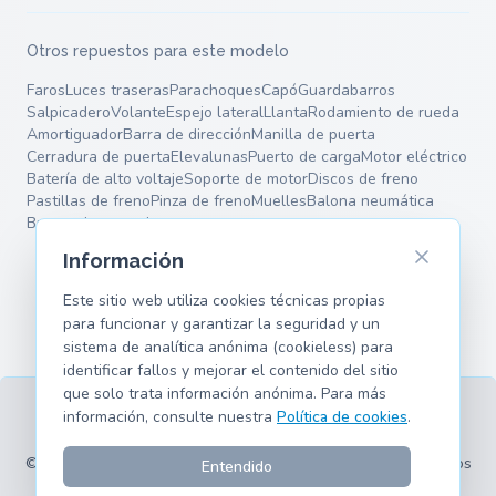
Otros repuestos para este modelo
Faros
Luces traseras
Parachoques
Capó
Guardabarros
Salpicadero
Volante
Espejo lateral
Llanta
Rodamiento de rueda
Amortiguador
Barra de dirección
Manilla de puerta
Cerradura de puerta
Elevalunas
Puerto de carga
Motor eléctrico
Batería de alto voltaje
Soporte de motor
Discos de freno
Pastillas de freno
Pinza de freno
Muelles
Balona neumática
Brazos de control
Información
Este sitio web utiliza cookies técnicas propias
para funcionar y garantizar la seguridad y un
sistema de analítica anónima (cookieless) para
identificar fallos y mejorar el contenido del sitio
que solo trata información anónima. Para más
información, consulte nuestra
Política de cookies
.
Términos
Privacidad
Aviso legal
Cookies
Modelos compatibles
© 2026 hank.parts S. L. - Hecho con ❤️ para entusiastas de los
Entendido
coches y las motos.