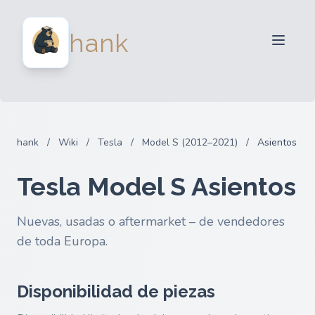
Para Vendedores
hank
Para Compradores
Socios
Blog
FAQ
hank
/
Wiki
/
Tesla
/
Model S (2012–2021)
/
Asientos
Iniciar sesion
Tesla Model S Asientos
Nuevas, usadas o aftermarket – de vendedores
de toda Europa.
Disponibilidad de piezas