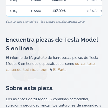
eBay
Usado
137,99 €
31/07/2026
Solo valores orientativos – los precios actuales pueden variar.
Encuentra piezas de Tesla Model
S en línea
El informe de IA gratuito de hank busca piezas de Tesla
Model S en tiendas especializadas, como
us-car-teile-
center.de
,
techniczentrum
&
B-Parts
.
Sobre esta pieza
Los asientos de tu Model S combinan comodidad,
sujeción y seguridad: anclan los cinturones de seguridad y