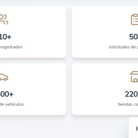
10+
50
 registrados
solicitudes de 
600+
220
de vehículos
tiendas c