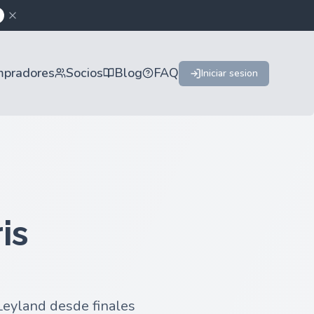
mpradores
Socios
Blog
FAQ
Iniciar sesion
is
 Leyland desde finales