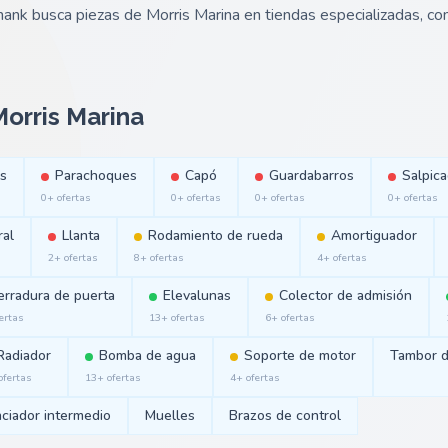
 hank busca piezas de Morris Marina en tiendas especializadas, c
orris Marina
as
Parachoques
Capó
Guardabarros
Salpic
0+ ofertas
0+ ofertas
0+ ofertas
0+ ofertas
ral
Llanta
Rodamiento de rueda
Amortiguador
2+ ofertas
8+ ofertas
4+ ofertas
erradura de puerta
Elevalunas
Colector de admisión
ertas
13+ ofertas
6+ ofertas
Radiador
Bomba de agua
Soporte de motor
Tambor d
ofertas
13+ ofertas
4+ ofertas
nciador intermedio
Muelles
Brazos de control