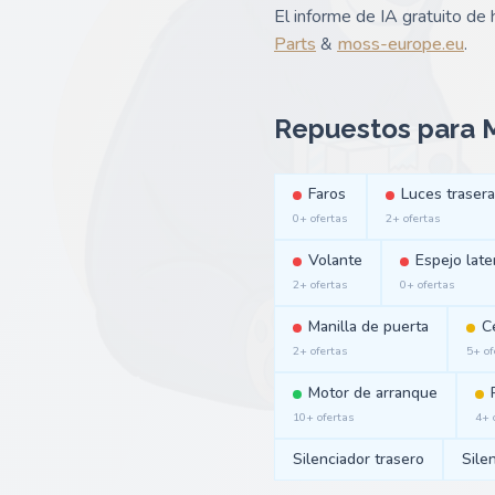
El informe de IA gratuito de
Parts
&
moss-europe.eu
.
Repuestos para M
Faros
Luces traser
0+ ofertas
2+ ofertas
Volante
Espejo late
2+ ofertas
0+ ofertas
Manilla de puerta
C
2+ ofertas
5+ of
Motor de arranque
10+ ofertas
4+ 
Silenciador trasero
Sile