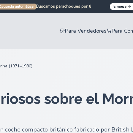
Buscamos embragues por ti
Buscamos parachoques por ti
úsqueda automática
Empezar
Buscamos recambios para coches por ti
Buscamos recambios para motos por ti
Para Vendedores
Para Co
rina (1971–1980)
riosos sobre el Morr
un coche compacto británico fabricado por British