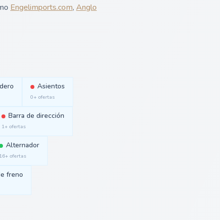
omo
Engelimports.com
,
Anglo
adero
Asientos
0+ ofertas
Barra de dirección
1+ ofertas
Alternador
16+ ofertas
e freno