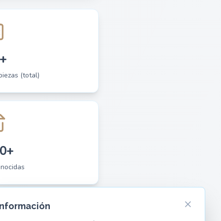
+
piezas (total)
0+
onocidas
Información