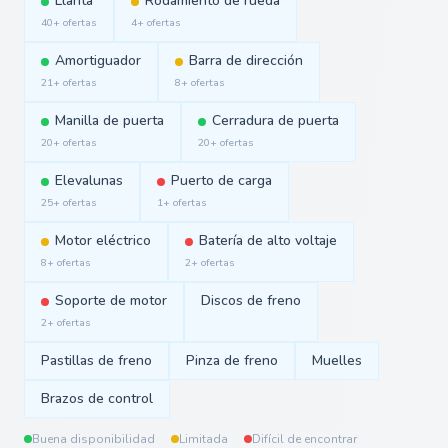
Llanta
Rodamiento de rueda
40+ ofertas
4+ ofertas
Amortiguador
Barra de dirección
21+ ofertas
8+ ofertas
Manilla de puerta
Cerradura de puerta
20+ ofertas
20+ ofertas
Elevalunas
Puerto de carga
25+ ofertas
1+ ofertas
Motor eléctrico
Batería de alto voltaje
8+ ofertas
2+ ofertas
Soporte de motor
Discos de freno
2+ ofertas
Pastillas de freno
Pinza de freno
Muelles
Brazos de control
Buena disponibilidad
Limitada
Difícil de encontrar