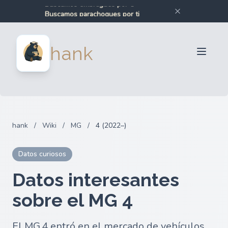
Buscamos embragues por ti
Buscamos parachoques por ti
Buscamos recambios para coches por ti
Buscamos recambios para motos por ti
Para Vendedores
hank
Para Compradores
Socios
Blog
FAQ
hank
/
Wiki
/
MG
/
4 (2022–)
Iniciar sesion
Datos curiosos
Datos interesantes
sobre el MG 4
El MG 4 entró en el mercado de vehículos