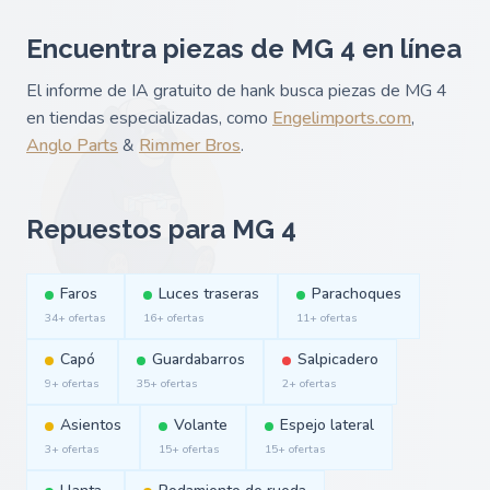
Encuentra piezas de MG 4 en línea
El informe de IA gratuito de hank busca piezas de MG 4
en tiendas especializadas, como
Engelimports.com
,
Anglo Parts
&
Rimmer Bros
.
Repuestos para MG 4
Faros
Luces traseras
Parachoques
34+ ofertas
16+ ofertas
11+ ofertas
Capó
Guardabarros
Salpicadero
9+ ofertas
35+ ofertas
2+ ofertas
Asientos
Volante
Espejo lateral
3+ ofertas
15+ ofertas
15+ ofertas