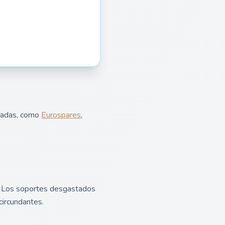
izadas, como
Eurospares
,
s. Los soportes desgastados
circundantes.