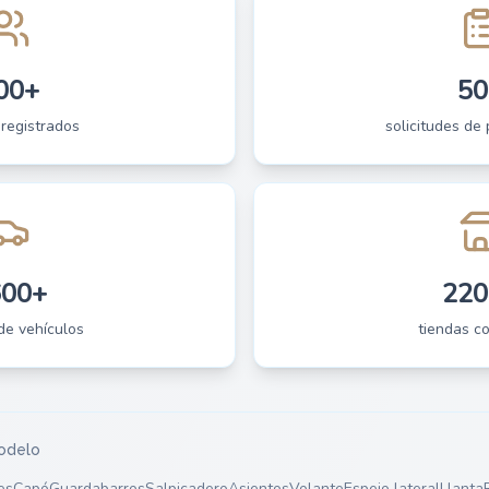
00+
50
 registrados
solicitudes de 
600+
220
de vehículos
tiendas c
odelo
es
Capó
Guardabarros
Salpicadero
Asientos
Volante
Espejo lateral
Llanta