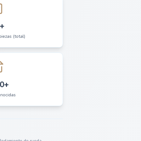
+
piezas (total)
0+
onocidas
Rodamiento de rueda