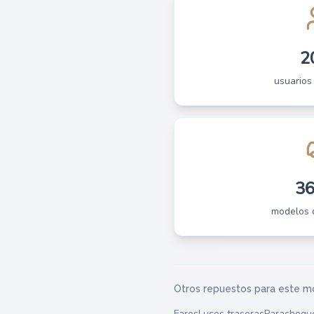
2
usuarios
3
modelos 
Otros repuestos para este m
Faros
Luces traseras
Parachoqu