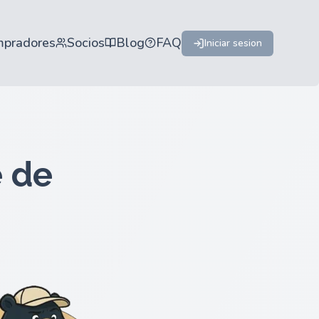
mpradores
Socios
Blog
FAQ
Iniciar sesion
 de