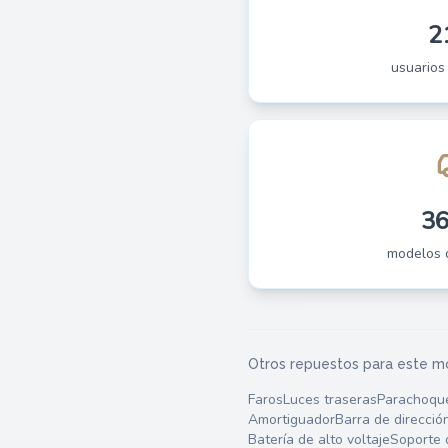
2
usuarios
3
modelos 
Otros repuestos para este m
Faros
Luces traseras
Parachoqu
Amortiguador
Barra de direcció
Batería de alto voltaje
Soporte 