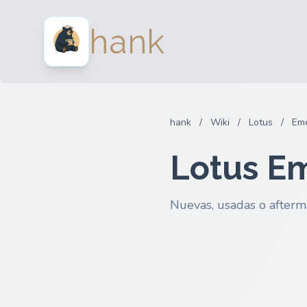
hank
hank
/
Wiki
/
Lotus
/
Eme
Lotus Em
Nuevas, usadas o afterm