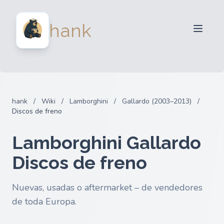
Para Vendedores
hank
Para Compradores
Socios
Blog
FAQ
hank
/
Wiki
/
Lamborghini
/
Gallardo (2003–2013)
/
Iniciar sesion
Discos de freno
Lamborghini Gallardo
Discos de freno
Nuevas, usadas o aftermarket – de vendedores
de toda Europa.