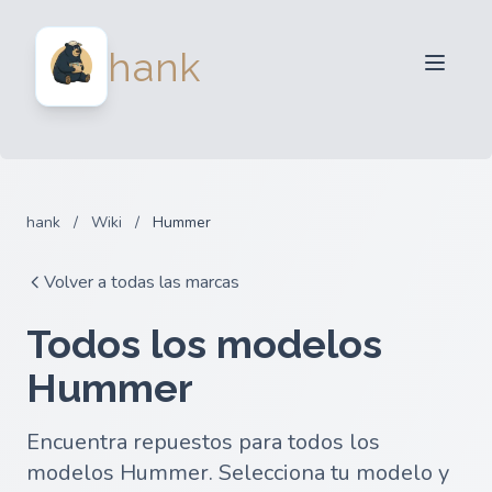
Para Vendedores
hank
Para Compradores
Socios
Blog
FAQ
hank
/
Wiki
/
Hummer
Iniciar sesion
Volver a todas las marcas
Todos los modelos
Hummer
Encuentra repuestos para todos los
modelos Hummer. Selecciona tu modelo y