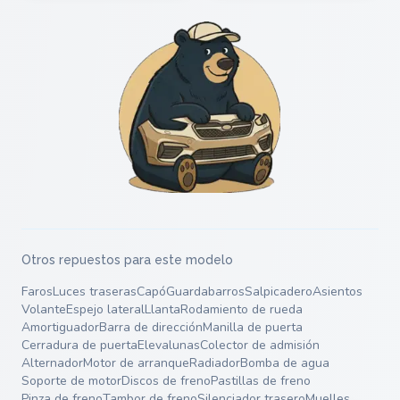
Otros repuestos para este modelo
Faros
Luces traseras
Capó
Guardabarros
Salpicadero
Asientos
Volante
Espejo lateral
Llanta
Rodamiento de rueda
Amortiguador
Barra de dirección
Manilla de puerta
Cerradura de puerta
Elevalunas
Colector de admisión
Alternador
Motor de arranque
Radiador
Bomba de agua
Soporte de motor
Discos de freno
Pastillas de freno
Pinza de freno
Tambor de freno
Silenciador trasero
Muelles