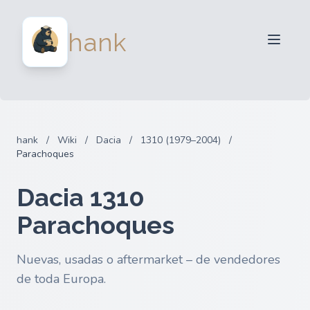
Para Vendedores
hank
Para Compradores
Socios
Blog
FAQ
hank
/
Wiki
/
Dacia
/
1310 (1979–2004)
/
Iniciar sesion
Parachoques
Dacia 1310
Parachoques
Nuevas, usadas o aftermarket – de vendedores
de toda Europa.