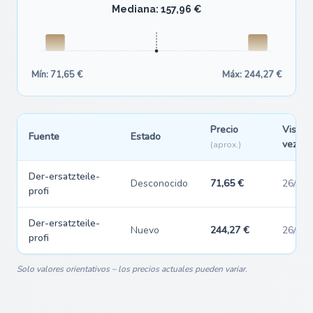
Mediana: 157,96 €
Mín: 71,65 €
Máx: 244,27 €
Precio
Visto p
Fuente
Estado
vez
(aprox.)
Der-ersatzteile-
Desconocido
71,65 €
26/07/
profi
Der-ersatzteile-
Nuevo
244,27 €
26/07/
profi
Solo valores orientativos – los precios actuales pueden variar.