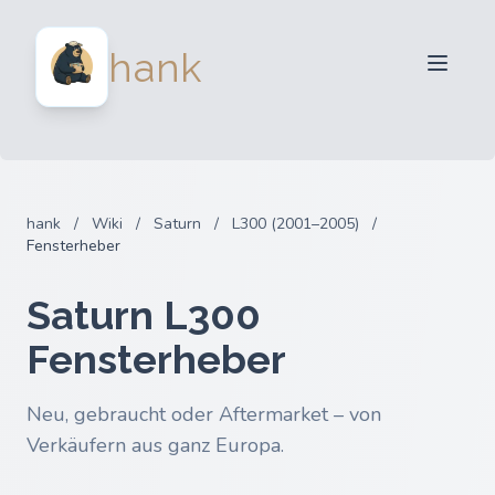
Für Verkäufer
hank
Für Käufer
Partner
Blog
FAQ
hank
/
Wiki
/
Saturn
/
L300 (2001–2005)
/
Anmelden
Fensterheber
Saturn L300
Fensterheber
Neu, gebraucht oder Aftermarket – von
Verkäufern aus ganz Europa.