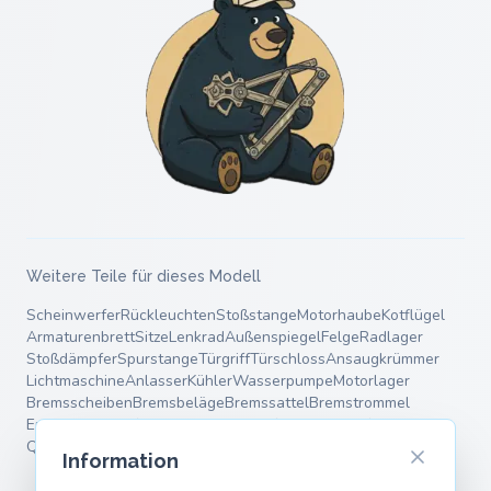
Weitere Teile für dieses Modell
Scheinwerfer
Rückleuchten
Stoßstange
Motorhaube
Kotflügel
Armaturenbrett
Sitze
Lenkrad
Außenspiegel
Felge
Radlager
Stoßdämpfer
Spurstange
Türgriff
Türschloss
Ansaugkrümmer
Lichtmaschine
Anlasser
Kühler
Wasserpumpe
Motorlager
Bremsscheiben
Bremsbeläge
Bremssattel
Bremstrommel
Endschalldämpfer
Mittelschalldämpfer
Fahrwerksfedern
Querlenker
Information