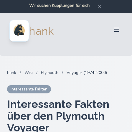
Wir suchen Kupplungen für dich
Wir suchen Stoßstangen für dich
Wir suchen Autoteile für dich
Wir suchen Motorradteile für dich
Für Verkäufer
hank
Für Käufer
Partner
Blog
FAQ
hank
/
Wiki
/
Plymouth
/
Voyager (1974–2000)
Anmelden
Interessante Fakten
Interessante Fakten
über den Plymouth
Voyager