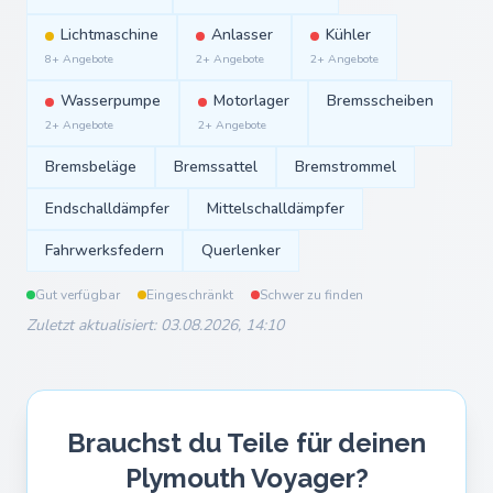
Lichtmaschine
Anlasser
Kühler
8+ Angebote
2+ Angebote
2+ Angebote
Wasserpumpe
Motorlager
Bremsscheiben
2+ Angebote
2+ Angebote
Bremsbeläge
Bremssattel
Bremstrommel
Endschalldämpfer
Mittelschalldämpfer
Fahrwerksfedern
Querlenker
Gut verfügbar
Eingeschränkt
Schwer zu finden
Zuletzt aktualisiert: 03.08.2026, 14:10
Brauchst du Teile für deinen
Plymouth Voyager?