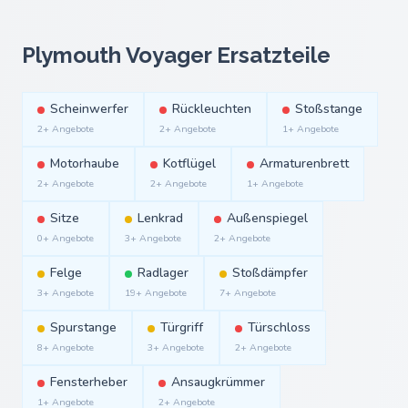
Plymouth Voyager Ersatzteile
Scheinwerfer
Rückleuchten
Stoßstange
2+ Angebote
2+ Angebote
1+ Angebote
Motorhaube
Kotflügel
Armaturenbrett
2+ Angebote
2+ Angebote
1+ Angebote
Sitze
Lenkrad
Außenspiegel
0+ Angebote
3+ Angebote
2+ Angebote
Felge
Radlager
Stoßdämpfer
3+ Angebote
19+ Angebote
7+ Angebote
Spurstange
Türgriff
Türschloss
8+ Angebote
3+ Angebote
2+ Angebote
Fensterheber
Ansaugkrümmer
1+ Angebote
2+ Angebote