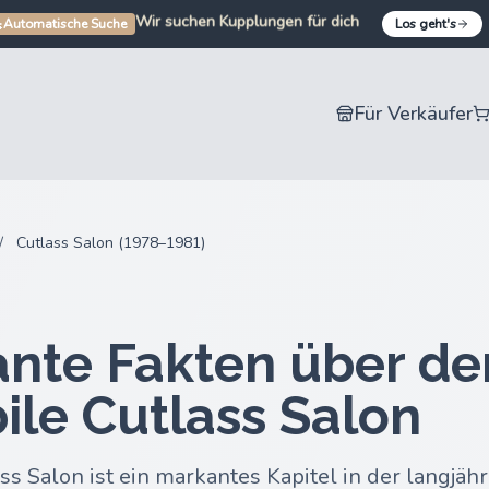
Wir suchen Kupplungen für dich
Wir suchen Stoßstangen für dich
Automatische Suche
Los geht's
Wir suchen Autoteile für dich
Wir suchen Motorradteile für dich
Für Verkäufer
/
Cutlass Salon (1978–1981)
ante Fakten über de
le Cutlass Salon
s Salon ist ein markantes Kapitel in der langjähr