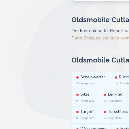
Oldsmobile Cutlas
Der kostenlose KI-Report von
Parts Shop
,
us-car-teile-cen
Oldsmobile Cutla
Scheinwerfer
Rück
2+ Angebote
1+ Angeb
Sitze
Lenkrad
0+ Angebote
0+ Angebote
Türgriff
Türschloss
0+ Angebote
2+ Angebote
Wasserpumpe
Moto