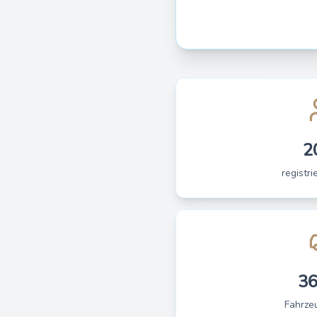
2
registri
3
Fahrze