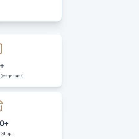
+
 (insgesamt)
0+
 Shops