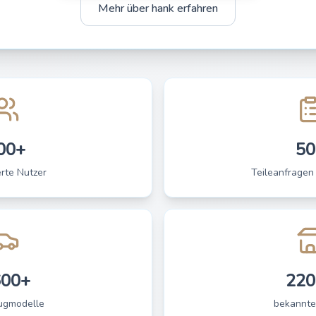
Mehr über hank erfahren
00+
50
erte Nutzer
Teileanfragen
600+
220
ugmodelle
bekannte