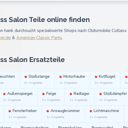
s Salon Teile online finden
 hank durchsucht spezialisierte Shops nach Oldsmobile Cutlass 
ter.de
&
American Classic Parts
.
ss Salon Ersatzteile
leuchten
Stoßstange
Motorhaube
Kotflügel
ote
0+ Angebote
1+ Angebote
0+ Angebote
0
Außenspiegel
Felge
Radlager
Stoßdämpfer
2+ Angebote
0+ Angebote
1+ Angebote
2+ Angebote
Fensterheber
Ansaugkrümmer
Lichtmaschine
2+ Angebote
1+ Angebote
2+ Angebote
rlager
Bremsscheiben
Bremsbeläge
Bremssattel
Br