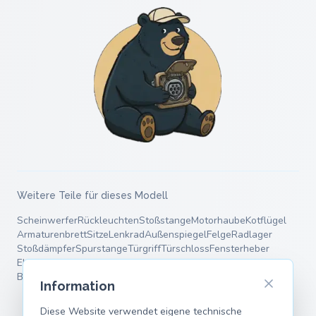
Weitere Teile für dieses Modell
Scheinwerfer
Rückleuchten
Stoßstange
Motorhaube
Kotflügel
Armaturenbrett
Sitze
Lenkrad
Außenspiegel
Felge
Radlager
Stoßdämpfer
Spurstange
Türgriff
Türschloss
Fensterheber
Elektromotor
HV-Batterie
Motorlager
Bremsscheiben
Bremsbeläge
Bremssattel
Fahrwerksfedern
Querlenker
Information
Diese Website verwendet eigene technische