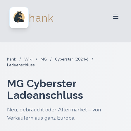
Für Verkäufer
hank
Für Käufer
Partner
Blog
FAQ
hank
/
Wiki
/
MG
/
Cyberster (2024–)
/
Anmelden
Ladeanschluss
MG Cyberster
Ladeanschluss
Neu, gebraucht oder Aftermarket – von
Verkäufern aus ganz Europa.