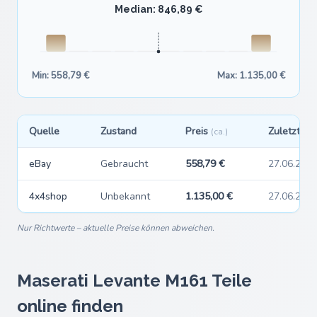
Median: 846,89 €
Min: 558,79 €
Max: 1.135,00 €
Quelle
Zustand
Preis
Zuletzt g
(ca.)
eBay
Gebraucht
558,79 €
27.06.202
4x4shop
Unbekannt
1.135,00 €
27.06.202
Nur Richtwerte – aktuelle Preise können abweichen.
Maserati Levante M161 Teile
online finden