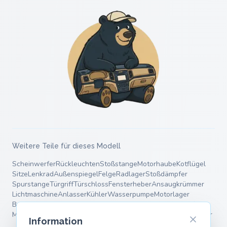
Weitere Teile für dieses Modell
Scheinwerfer
Rückleuchten
Stoßstange
Motorhaube
Kotflügel
Sitze
Lenkrad
Außenspiegel
Felge
Radlager
Stoßdämpfer
Spurstange
Türgriff
Türschloss
Fensterheber
Ansaugkrümmer
Lichtmaschine
Anlasser
Kühler
Wasserpumpe
Motorlager
Bremsscheiben
Bremsbeläge
Bremssattel
Endschalldämpfer
Mittelschalldämpfer
Fahrwerksfedern
Luftfederbalg
Querlenker
Information