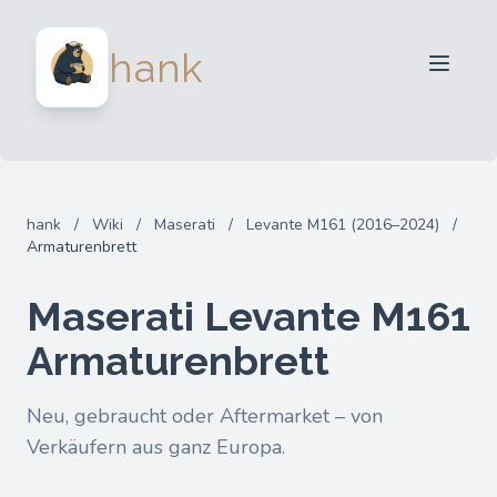
Für Verkäufer
hank
Für Käufer
Partner
Blog
FAQ
hank
/
Wiki
/
Maserati
/
Levante M161 (2016–2024)
/
Anmelden
Armaturenbrett
Maserati Levante M161
Armaturenbrett
Neu, gebraucht oder Aftermarket – von
Verkäufern aus ganz Europa.